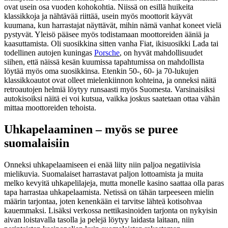
ovat usein osa vuoden kohokohtia. Niissä on esillä huikeita
klassikkoja ja nähtävää riittää, usein myös moottorit käyvät
kuumana, kun harrastajat näyttävät, mihin nämä vanhat koneet vielä
pystyvät. Yleisö pääsee myös todistamaan moottoreiden ääniä ja
kaasuttamista. Oli suosikkina sitten vanha Fiat, ikisuosikki Lada tai
todellinen autojen kuningas
Porsche
, on hyvät mahdollisuudet
siihen, että näissä kesän kuumissa tapahtumissa on mahdollista
löytää myös oma suosikkinsa. Etenkin 50-, 60- ja 70-lukujen
klassikkoautot ovat olleet mielenkiinnon kohteina, ja onneksi näitä
retroautojen helmiä löytyy runsaasti myös Suomesta. Varsinaisiksi
autokisoiksi näitä ei voi kutsua, vaikka joskus saatetaan ottaa vähän
mittaa moottoreiden tehoista.
Uhkapelaaminen – myös se puree
suomalaisiin
Onneksi uhkapelaamiseen ei enää liity niin paljoa negatiivisia
mielikuvia. Suomalaiset harrastavat paljon lottoamista ja muita
melko kevyitä uhkapelilajeja, mutta monelle kasino saattaa olla paras
tapa harrastaa uhkapelaamista. Netissä on tähän tarpeeseen mielin
määrin tarjontaa, joten kenenkään ei tarvitse lähteä kotisohvaa
kauemmaksi. Lisäksi verkossa nettikasinoiden tarjonta on nykyisin
aivan loistavalla tasolla ja pelejä löytyy laidasta laitaan, niin