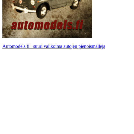
Automodels.fi - suuri valikoima autojen pienoismalleja