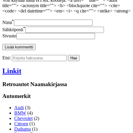
Voit käyttää näitä HTML koodeja: <a href="" title=""> <abbr
title=""> <acronym title=""> <b> <blockquote cite=""> <cite>
<code> <del datetime=""> <em> <i> <q cite=""> <strike> <strong>
*
Nimi
*
Sähköposti
Sivusto
Etsi:
Linkit
Retroautot Naamakirjassa
Automerkit
Audi
(3)
BMW
(4)
Chevrolet
(2)
Citroen
(1)
Daihatsu
(1)