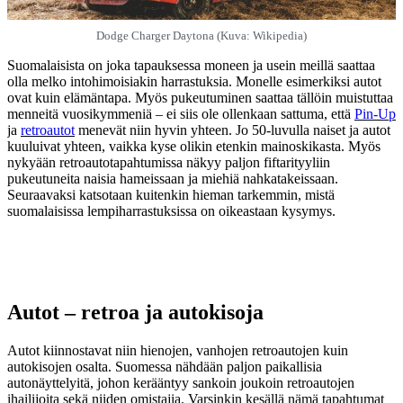
Dodge Charger Daytona (Kuva: Wikipedia)
Suomalaisista on joka tapauksessa moneen ja usein meillä saattaa
olla melko intohimoisiakin harrastuksia. Monelle esimerkiksi autot
ovat kuin elämäntapa. Myös pukeutuminen saattaa tällöin muistuttaa
menneitä vuosikymmeniä – ei siis ole ollenkaan sattuma, että
Pin-Up
ja
retroautot
menevät niin hyvin yhteen. Jo 50-luvulla naiset ja autot
kuuluivat yhteen, vaikka kyse olikin etenkin mainoskikasta. Myös
nykyään retroautotapahtumissa näkyy paljon fiftarityyliin
pukeutuneita naisia hameissaan ja miehiä nahkatakeissaan.
Seuraavaksi katsotaan kuitenkin hieman tarkemmin, mistä
suomalaisissa lempiharrastuksissa on oikeastaan kysymys.
Autot – retroa ja autokisoja
Autot kiinnostavat niin hienojen, vanhojen retroautojen kuin
autokisojen osalta. Suomessa nähdään paljon paikallisia
autonäyttelyitä, johon kerääntyy sankoin joukoin retroautojen
ihailijoita sekä niiden omistajia. Varsinkin kesällä nämä tapahtumat