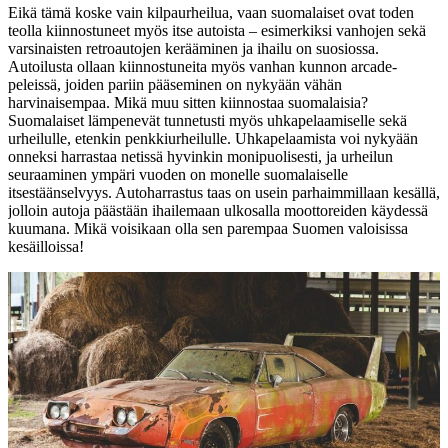
Eikä tämä koske vain kilpaurheilua, vaan suomalaiset ovat toden
teolla kiinnostuneet myös itse autoista – esimerkiksi vanhojen sekä
varsinaisten retroautojen kerääminen ja ihailu on suosiossa.
Autoilusta ollaan kiinnostuneita myös vanhan kunnon arcade-
peleissä, joiden pariin pääseminen on nykyään vähän
harvinaisempaa. Mikä muu sitten kiinnostaa suomalaisia?
Suomalaiset lämpenevät tunnetusti myös uhkapelaamiselle sekä
urheilulle, etenkin penkkiurheilulle. Uhkapelaamista voi nykyään
onneksi harrastaa netissä hyvinkin monipuolisesti, ja urheilun
seuraaminen ympäri vuoden on monelle suomalaiselle
itsestäänselvyys. Autoharrastus taas on usein parhaimmillaan kesällä,
jolloin autoja päästään ihailemaan ulkosalla moottoreiden käydessä
kuumana. Mikä voisikaan olla sen parempaa Suomen valoisissa
kesäilloissa!