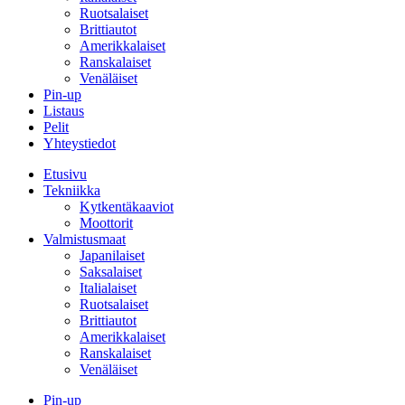
Ruotsalaiset
Brittiautot
Amerikkalaiset
Ranskalaiset
Venäläiset
Pin-up
Listaus
Pelit
Yhteystiedot
Etusivu
Tekniikka
Kytkentäkaaviot
Moottorit
Valmistusmaat
Japanilaiset
Saksalaiset
Italialaiset
Ruotsalaiset
Brittiautot
Amerikkalaiset
Ranskalaiset
Venäläiset
Pin-up