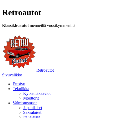
Retroautot
Klassikkoautot
menneiltä vuosikymmeniltä
Retroautot
Sivuvalikko
Etusivu
Tekniikka
Kytkentäkaaviot
Moottorit
Valmistusmaat
Japanilaiset
Saksalaiset
Italialaiset