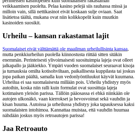
perinteisten kasinopelien kuin suomalaisten rakastaman
veikkaamisen puolelta. Pelaa kasino pelejä siis rauhassa missä ja
milloin vain, sillä nettikasinot eivät koskaan sulje oviaan. Saat
lisätietoa täältä, mukana ovat niin kolikkopelit kuin muutkin
kasinoiden suosikit.
Urheilu – kansan rakastamat lajit
Suomalaiset eivät välttämättä ole maailman urheilullisinta kansaa
,
mutta penkkiurheilun puolella kiinnostusta riittää sitten sitäkin
enemmän. Perinteisesti ylivoimaisesti suosituimpia lajeja ovat olleet
jalkapallo ja jääkiekko. Ympäri vuoden suomalaiset seuraavat kisoja
ja turnauksia omilta kotisohviltaan, paikallisesta kuppilasta tai joskus
jopa paikan päältä, samalla kun vedonlyöntiluukut käyvät kuumana.
Urheilua ei saa suomalaisesta millään pois. Urheilu yhdistyy myös
autoihin, koska niin ralli kuin formulat ovat suosittuja lajeja
kotimaisen yleisön parissa. Tällöin pääosassa ei ehkä niinkään ole
autojen ulkonäkö, vaan kierrokset ja hevosvoimat sekä vauhdin ja
kisan huuma. Autoissa ja urheilussa yhdistyy joka tapauksessa kaksi
suomalaisten intohimoa. Kannattaa muistaa, että vauhdin huumaa
nähdään joskus myös retroautojen parissa!
Jaa Retroauto