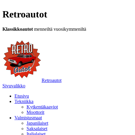
Retroautot
Klassikkoautot
menneiltä vuosikymmeniltä
Retroautot
Sivuvalikko
Etusivu
Tekniikka
Kytkentäkaaviot
Moottorit
Valmistusmaat
Japanilaiset
Saksalaiset
Italialaiset