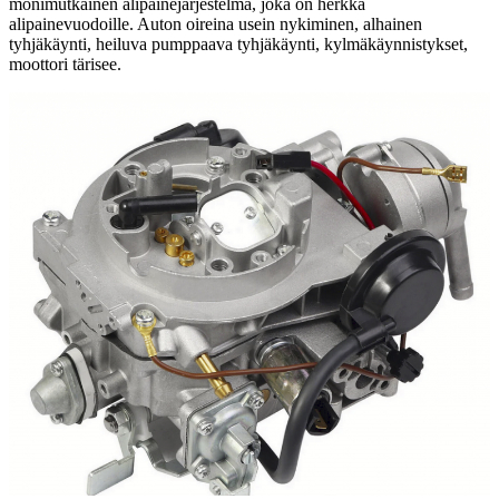
monimutkainen alipainejärjestelmä, joka on herkkä
alipainevuodoille. Auton oireina usein nykiminen, alhainen
tyhjäkäynti, heiluva pumppaava tyhjäkäynti, kylmäkäynnistykset,
moottori tärisee.