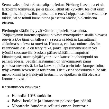
Seuraavaksi tulisi tarkistaa alipaineletkut. Pierburg kaasutinta ei ole
tarkoitettu toimivaksi, jos ei kaikki letkut ole kytketty. Jos otat esim
ilmanputsarin pois, ilmanputsarille menevä nippa kaasuttimessa tulee
tukkia, tai se toimii imuvuotona ja asettaa säädöt jo oletuksena
pieleen.
Pierburgin säädöt löytyvät vänkärin puolelta kaasutinta.
Tyhjäkäynnin korotus tapahtuu pitkästä muoviputken sisällä olevasta
ruuvista (Jos tämä on tallessa) ja seosta säädetään kaasuttimen
alakulmassa olevasta ruuvista. Huomaa, että kaasuttimen akselin
kääntyvälle osalle on tehty reikä, jonka läpi ruuvimeisselin voi
työntää seosruuville. Seoksia pääsee säätään ilmanputsari
kiinnitettynä, mutta tyhjäkäyntiruuvin kanssa huohotinputki on
pahasti edessä. Seosten säätäminen on ylivoimaisesti paras
pakokaasutesterissä, koska korvakuulolla usein tulee kompensoitua
tyhjäkäyntiä seoksella ja toisinpäin. Oletuksena seosruuvin tulee olla
melko kiinni ja tyhjäkäynti haetaan muoviputken sisällä olevasta
korotusruuvista.
Katsastukseen vinkkejä :
Etanolia 10% tankkiin
Pahvi keulalle ja ilmanotto pakosarjan päältä
Moottorin huudatus reilusti ennen konttoria