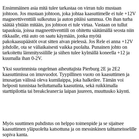
Ensimmäinen asia mitä tulee tarkastaa on virran tulo mustaan
johtoon. Jos mustaan johtoon, joka johtaa kaasuttimelle ei tule +12V
magneettiventtiili sulkeutuu ja auton pitäisi sammua. On ihan turha
säätää yhtään mitään, jos johtoon ei tule virtaa. Vastaan on tullut
tapauksia, joissa magneettiventtiili on ohitettu säätämällä seosta niin
rikkaalle, että auto on saatu käymään, jonka myötä
pakokaasupäästöt ovat sitten aivan pielessä. Jos Rele ei anna +12V
johdolle, ota se väliaikaisesti vaikka puolalta. Punainen johto on
tarkoitettu lämmityssiilille ja siihen tulee kylmällä koneella +12 ja
kuumalla ihan 0-2V.
Yksi suurimmista ongelman aiheuttajista Pierburg 2E ja 2E2
kaasuttimissa on imuvuodot. Tyypillinen vuoto on kaasuttimen ja
imusarjan välissä oleva kumilaippa, joka halkeilee. Tämän voi
helposti tunnistaa heiluttamalla kaasutinta, sekä ruikkimalla
starttipilottia tai breakcleaner:ia laipan juureen, muuttuuko käynti.
Myös suuttimen puhdistus on helppo toimenpide ja se sijaitsee
kaasuttimen yläpuolelta katsottuna ja on messinkinen talttameisselille
sopiva kanta.