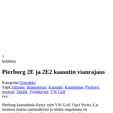
1
huhtikuu
Pierburg 2E ja 2E2 kaasutin vianrajaus
Kategoriat:
Tekniikka
Tagit:
Alipaine
,
Ilmanputsari
,
Kaasutin
,
Kumilaippa
,
Pierburg
,
Seokset
,
Säädöt
,
Tyhjäkäynti
,
VW Golf
eve
Pierburg kaasuttimia löytyy esim VW Golf, Opel Vectra A ja
monissa muissa automalleissa ja niiden ongelmana on