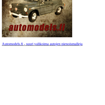
Automodels.fi - suuri valikoima autojen pienoismalleja