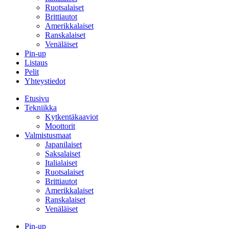
Ruotsalaiset
Brittiautot
Amerikkalaiset
Ranskalaiset
Venäläiset
Pin-up
Listaus
Pelit
Yhteystiedot
Etusivu
Tekniikka
Kytkentäkaaviot
Moottorit
Valmistusmaat
Japanilaiset
Saksalaiset
Italialaiset
Ruotsalaiset
Brittiautot
Amerikkalaiset
Ranskalaiset
Venäläiset
Pin-up