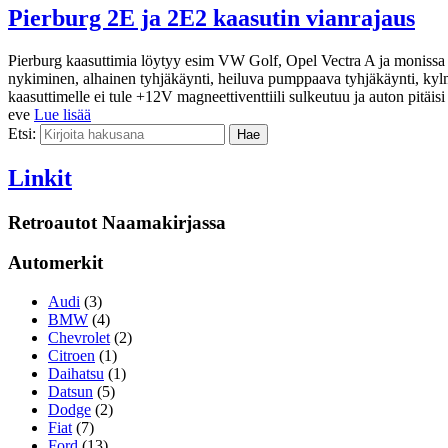
Pierburg 2E ja 2E2 kaasutin vianrajaus
Pierburg kaasuttimia löytyy esim VW Golf, Opel Vectra A ja monissa 
nykiminen, alhainen tyhjäkäynti, heiluva pumppaava tyhjäkäynti, kylm
kaasuttimelle ei tule +12V magneettiventtiili sulkeutuu ja auton pitä
eve
Lue lisää
Etsi:
Linkit
Retroautot Naamakirjassa
Automerkit
Audi
(3)
BMW
(4)
Chevrolet
(2)
Citroen
(1)
Daihatsu
(1)
Datsun
(5)
Dodge
(2)
Fiat
(7)
Ford
(13)