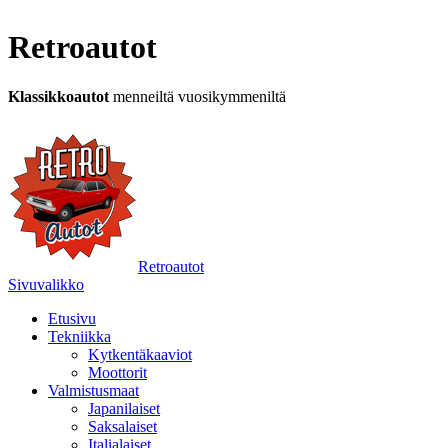
Retroautot
Klassikkoautot
menneiltä vuosikymmeniltä
Retroautot
Sivuvalikko
Etusivu
Tekniikka
Kytkentäkaaviot
Moottorit
Valmistusmaat
Japanilaiset
Saksalaiset
Italialaiset