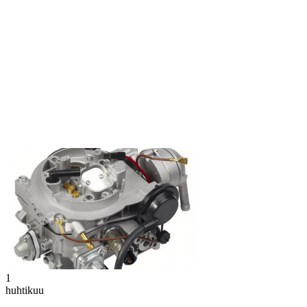
1
huhtikuu