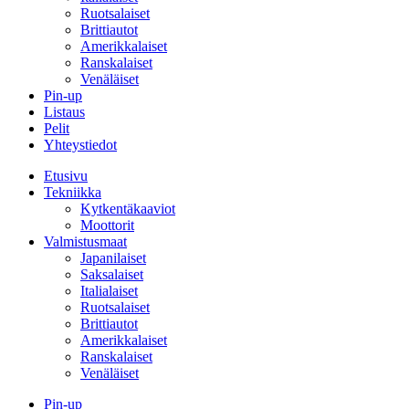
Ruotsalaiset
Brittiautot
Amerikkalaiset
Ranskalaiset
Venäläiset
Pin-up
Listaus
Pelit
Yhteystiedot
Etusivu
Tekniikka
Kytkentäkaaviot
Moottorit
Valmistusmaat
Japanilaiset
Saksalaiset
Italialaiset
Ruotsalaiset
Brittiautot
Amerikkalaiset
Ranskalaiset
Venäläiset
Pin-up