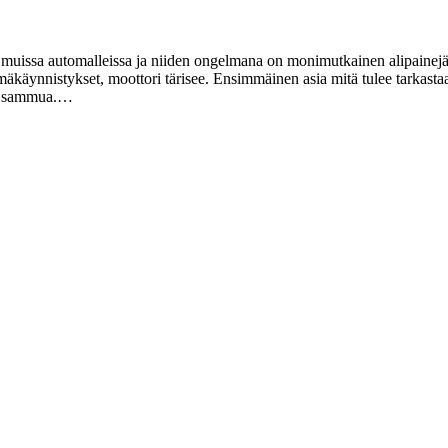
muissa automalleissa ja niiden ongelmana on monimutkainen alipainejär
äkäynnistykset, moottori tärisee. Ensimmäinen asia mitä tulee tarkastaa
isi sammua.…