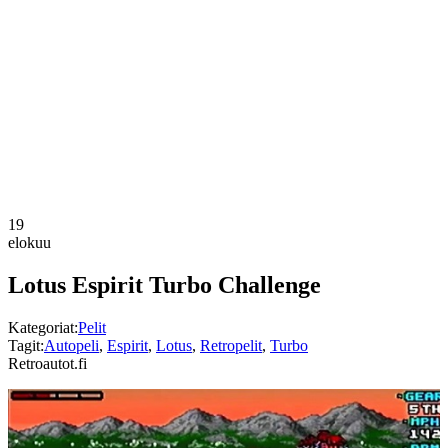
19
elokuu
Lotus Espirit Turbo Challenge
Kategoriat:
Pelit
Tagit:
Autopeli
,
Espirit
,
Lotus
,
Retropelit
,
Turbo
Retroautot.fi