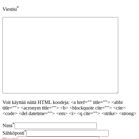
*
Viestisi
Voit käyttää näitä HTML koodeja: <a href="" title=""> <abbr
title=""> <acronym title=""> <b> <blockquote cite=""> <cite>
<code> <del datetime=""> <em> <i> <q cite=""> <strike> <strong>
*
Nimi
*
Sähköposti