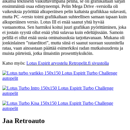
aikansa teknisesti vaikuttavimpana pelinä, se oli grafiikaltaan sarjan
ensimmäistä osaa edistyneempi. Pelin Mega Drive -versiolla oli
vaikeuksia pyörittää alkuperäisen pelin kaltaista grafiikkaa sulavasti,
mutta PC -versio toimi grafiikaltaan suhteellisen samaan tapaan kuin
alkuperäinen versio. Lotus III ei enää saanut yhtä hyvää
vastaanottoa. Sen harmiksi koitui juuri grafiikan pyörittäminen, joka
ei jostain syystä ollut enää yhtä sulavaa kuin edeltäjissään. Samoin
pelillä ei ollut enää uusia ominaisuuksia tarjottavanaan. Mukana oli
jonkinlainen ”rataeditori”, mutta siinä ei saanut suoraan suunnitella
rataa, vaan ainoastaan päättää esimerkiksi radan mutkaisuudesta ja
muista piirteistä, jotka ilmaistiin prosenttiyksiköin.
Katso myös:
Lotus Espirit arvostelu Retropelit.fi sivustolla
Jaa Retroauto