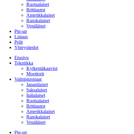
Ruotsalaiset
Brittiautot
Amerikkalaiset
Ranskalaiset
Venäläiset
Pin-up
Listaus
Pelit
Yhteystiedot
Etusivu
Tekniikka
Kytkentäkaaviot
Moottorit
Valmistusmaat
Japanilaiset
Saksalaiset
Italialaiset
Ruotsalaiset
Brittiautot
Amerikkalaiset
Ranskalaiset
Venäläiset
Pin-up