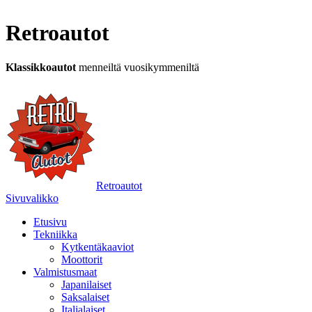
Retroautot
Klassikkoautot
menneiltä vuosikymmeniltä
Retroautot
Sivuvalikko
Etusivu
Tekniikka
Kytkentäkaaviot
Moottorit
Valmistusmaat
Japanilaiset
Saksalaiset
Italialaiset