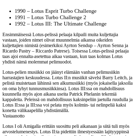
1990 – Lotus Esprit Turbo Challenge
1991 – Lotus Turbo Challenge 2
1992 – Lotus III: The Ultimate Challenge
Ensimmäisessä Lotus-pelissä pelaaja kilpaili muita kuljettajia
vastaan, joiden nimet olivat muunnelmia aikansa oikeiden
kuljettajien nimistä (esimerkiksi Ayrton Sendup – Ayrton Senna ja
Ricardo Pastry – Riccardo Patrese). Toisessa Lotus-pelissä pelaaja
taas ajoi ennalta-asetettua aikaa vastaan, kun taas kolmas Lotus
yhdisti nämä molemmat pelimuodot.
Lotus-pelien musiikki on jäänyt elämään vanhan pelimusiikin
harrastajien keskuudessa. Lotus II:n musiikit sävelsi Barry Leitch, ja
pelistä muistetaan lähinnä sen alkumusiikki (myös jokaisella jaksolla
on oma lyhyt tunnusmusiikkinsa). Lotus III:ssa on mahdollisuus
kuunnella myös ajon aikana useita Patrick Phelanin tekemiä
kappaleita. Peleissä on mahdollisuus kaksinpeliin jaetulla ruudulla ja
Lotus II:ssa ja III:ssa voi pelata myös kolmin- tai nelinpeliä kaksi
konetta välikaapelilla yhdistämällä.
Vastaanotto
Lotus I oli Amigalla erittäin suosittu peli aikanaan ja siitä tuli myös
arvostelumenestys. Lotus II:ta pidettiin ilmestyessään lajityyppinsä