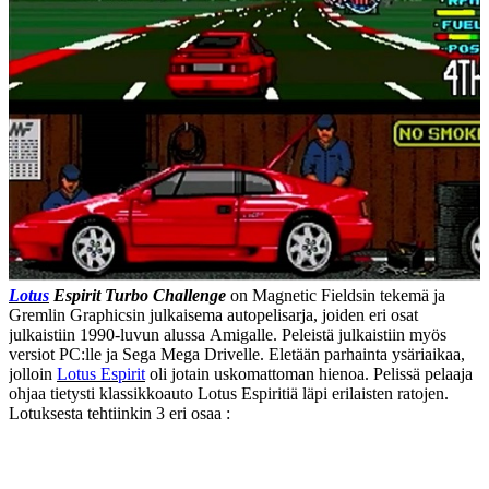
Lotus
Espirit Turbo Challenge
on Magnetic Fieldsin tekemä ja
Gremlin Graphicsin julkaisema autopelisarja, joiden eri osat
julkaistiin 1990-luvun alussa Amigalle. Peleistä julkaistiin myös
versiot PC:lle ja Sega Mega Drivelle. Eletään parhainta ysäriaikaa,
jolloin
Lotus Espirit
oli jotain uskomattoman hienoa. Pelissä pelaaja
ohjaa tietysti klassikkoauto Lotus Espiritiä läpi erilaisten ratojen.
Lotuksesta tehtiinkin 3 eri osaa :