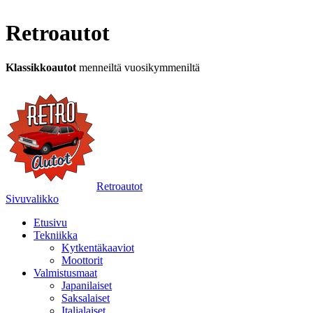
Retroautot
Klassikkoautot
menneiltä vuosikymmeniltä
Retroautot
Sivuvalikko
Etusivu
Tekniikka
Kytkentäkaaviot
Moottorit
Valmistusmaat
Japanilaiset
Saksalaiset
Italialaiset