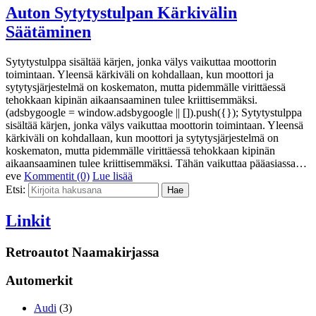
Auton Sytytystulpan Kärkivälin
Säätäminen
Sytytystulppa sisältää kärjen, jonka välys vaikuttaa moottorin
toimintaan. Yleensä kärkiväli on kohdallaan, kun moottori ja
sytytysjärjestelmä on koskematon, mutta pidemmälle virittäessä
tehokkaan kipinän aikaansaaminen tulee kriittisemmäksi.
(adsbygoogle = window.adsbygoogle || []).push({}); Sytytystulppa
sisältää kärjen, jonka välys vaikuttaa moottorin toimintaan. Yleensä
kärkiväli on kohdallaan, kun moottori ja sytytysjärjestelmä on
koskematon, mutta pidemmälle virittäessä tehokkaan kipinän
aikaansaaminen tulee kriittisemmäksi. Tähän vaikuttaa pääasiassa…
eve
Kommentit (0)
Lue lisää
Etsi:
Linkit
Retroautot Naamakirjassa
Automerkit
Audi
(3)