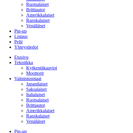
Ruotsalaiset
Brittiautot
Amerikkalaiset
Ranskalaiset
Venäläiset
Pin-up
Listaus
Pelit
Yhteystiedot
Etusivu
Tekniikka
Kytkentäkaaviot
Moottorit
Valmistusmaat
Japanilaiset
Saksalaiset
Italialaiset
Ruotsalaiset
Brittiautot
Amerikkalaiset
Ranskalaiset
Venäläiset
Pin-up