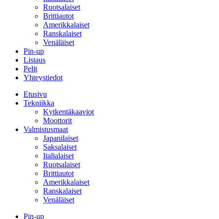
Ruotsalaiset
Brittiautot
Amerikkalaiset
Ranskalaiset
Venäläiset
Pin-up
Listaus
Pelit
Yhteystiedot
Etusivu
Tekniikka
Kytkentäkaaviot
Moottorit
Valmistusmaat
Japanilaiset
Saksalaiset
Italialaiset
Ruotsalaiset
Brittiautot
Amerikkalaiset
Ranskalaiset
Venäläiset
Pin-up