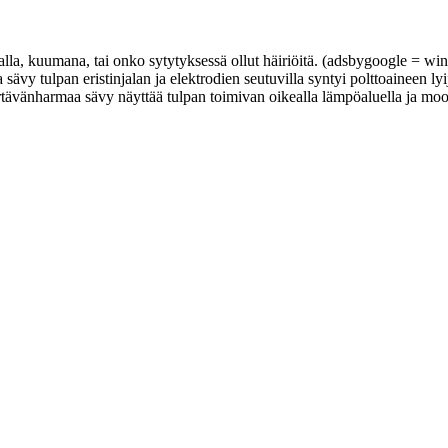
alla, kuumana, tai onko sytytyksessä ollut häiriöitä. (adsbygoogle = wi
ävy tulpan eristinjalan ja elektrodien seutuvilla syntyi polttoaineen lyi
lertävänharmaa sävy näyttää tulpan toimivan oikealla lämpöaluella ja mo