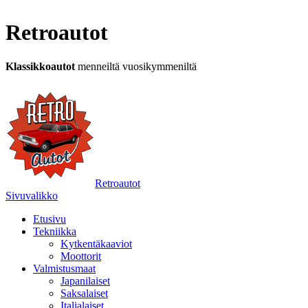
Retroautot
Klassikkoautot
menneiltä vuosikymmeniltä
Retroautot
Sivuvalikko
Etusivu
Tekniikka
Kytkentäkaaviot
Moottorit
Valmistusmaat
Japanilaiset
Saksalaiset
Italialaiset