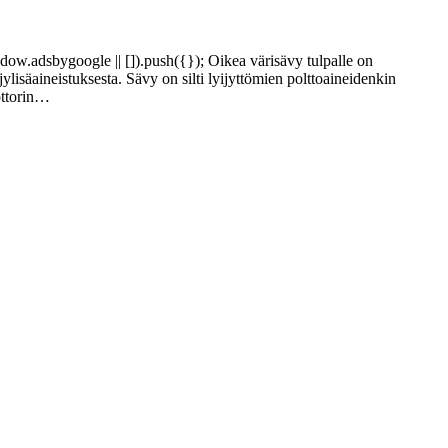
ndow.adsbygoogle || []).push({}); Oikea värisävy tulpalle on
jylisäaineistuksesta. Sävy on silti lyijyttömien polttoaineidenkin
ottorin…