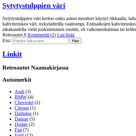
Sytytystulppien väri
Sytytystulppien väri kertoo onko auton moottori käynyt rikkaalla, laih
kahvinruskea väri, nykylaitteilla vaaleampi. Entisaikojen kahvinruskea s
aikakaudella vielä jonkinmoinen osoitin, eli valkoisenharmaa tai kel
Retroautot.fi
Kommentit (2)
Lue lisää
Etsi:
Linkit
Retroautot Naamakirjassa
Automerkit
Audi
(3)
BMW
(4)
Chevrolet
(2)
Citroen
(1)
Daihatsu
(1)
Datsun
(5)
Dodge
(2)
Fiat
(7)
Ford
(13)