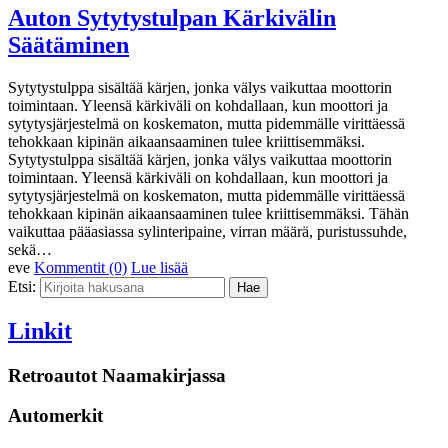
Auton Sytytystulpan Kärkivälin
Säätäminen
Sytytystulppa sisältää kärjen, jonka välys vaikuttaa moottorin
toimintaan. Yleensä kärkiväli on kohdallaan, kun moottori ja
sytytysjärjestelmä on koskematon, mutta pidemmälle virittäessä
tehokkaan kipinän aikaansaaminen tulee kriittisemmäksi.
Sytytystulppa sisältää kärjen, jonka välys vaikuttaa moottorin
toimintaan. Yleensä kärkiväli on kohdallaan, kun moottori ja
sytytysjärjestelmä on koskematon, mutta pidemmälle virittäessä
tehokkaan kipinän aikaansaaminen tulee kriittisemmäksi. Tähän
vaikuttaa pääasiassa sylinteripaine, virran määrä, puristussuhde,
sekä…
eve
Kommentit (0)
Lue lisää
Etsi:
Linkit
Retroautot Naamakirjassa
Automerkit