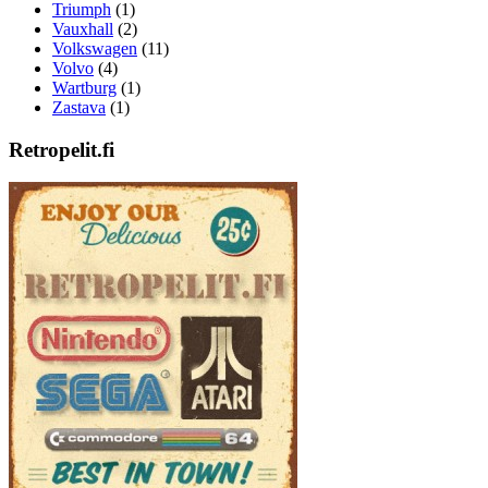
Triumph
(1)
Vauxhall
(2)
Volkswagen
(11)
Volvo
(4)
Wartburg
(1)
Zastava
(1)
Retropelit.fi