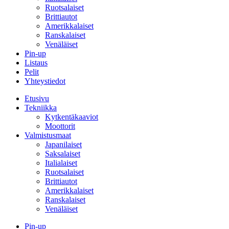
Ruotsalaiset
Brittiautot
Amerikkalaiset
Ranskalaiset
Venäläiset
Pin-up
Listaus
Pelit
Yhteystiedot
Etusivu
Tekniikka
Kytkentäkaaviot
Moottorit
Valmistusmaat
Japanilaiset
Saksalaiset
Italialaiset
Ruotsalaiset
Brittiautot
Amerikkalaiset
Ranskalaiset
Venäläiset
Pin-up