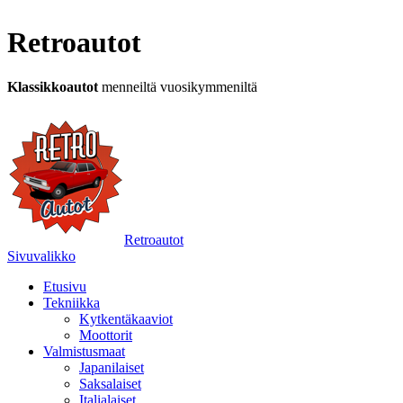
Retroautot
Klassikkoautot
menneiltä vuosikymmeniltä
Retroautot
Sivuvalikko
Etusivu
Tekniikka
Kytkentäkaaviot
Moottorit
Valmistusmaat
Japanilaiset
Saksalaiset
Italialaiset