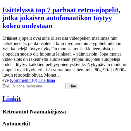
Esittelyssä top 7 parhaat retro-ajopelit,
jotka jokaisen autofanaatikon täytyy
kokea uudestaan
Erilaiset ajopelit ovat aina olleet osa videopelien maailmaa niin
tietokoneella, pelikonsoleilla kuin myöhemmin älypuhelimillakin.
Vaikka pelejä löytyy nykyään monista muistakin teemoista, ei
ajopelien suosio ole hiipunut lainkaan – päinvastoin. Jopa monet
video slots on rakennettu autoteeman ympärille, joten autopelejä
todella löytyy kaikkien pelityyppien ystäville. Nykypäivän modernit
ajopelit ovat hyvin erilaisia verrattuna siihen, mitä 80-, 90- ja 2000-
luvun retropelit olivat. Monet…
eve
Kommentit (0)
Lue lisää
Etsi:
Linkit
Retroautot Naamakirjassa
Automerkit