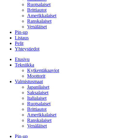
Ruotsalaiset
Brittiautot
Amerikkalaiset
Ranskalaiset
Venäläiset
Pin-up
Listaus
Pelit
Yhteystiedot
Etusivu
Tekniikka
Kytkentäkaaviot
Moottorit
Valmistusmaat
Japanilaiset
Saksalaiset
Italialaiset
Ruotsalaiset
Brittiautot
Amerikkalaiset
Ranskalaiset
Venäläiset
Pin-up