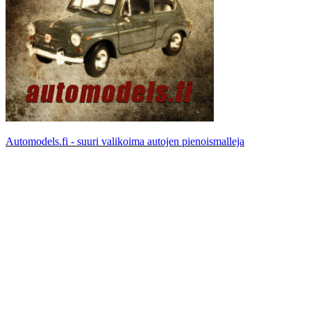
Automodels.fi - suuri valikoima autojen pienoismalleja