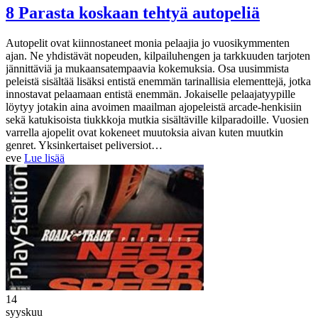
8 Parasta koskaan tehtyä autopeliä
Autopelit ovat kiinnostaneet monia pelaajia jo vuosikymmenten
ajan. Ne yhdistävät nopeuden, kilpailuhengen ja tarkkuuden tarjoten
jännittäviä ja mukaansatempaavia kokemuksia. Osa uusimmista
peleistä sisältää lisäksi entistä enemmän tarinallisia elementtejä, jotka
innostavat pelaamaan entistä enemmän. Jokaiselle pelaajatyypille
löytyy jotakin aina avoimen maailman ajopeleistä arcade-henkisiin
sekä katukisoista tiukkkoja mutkia sisältäville kilparadoille. Vuosien
varrella ajopelit ovat kokeneet muutoksia aivan kuten muutkin
genret. Yksinkertaiset peliversiot…
eve
Lue lisää
14
syyskuu