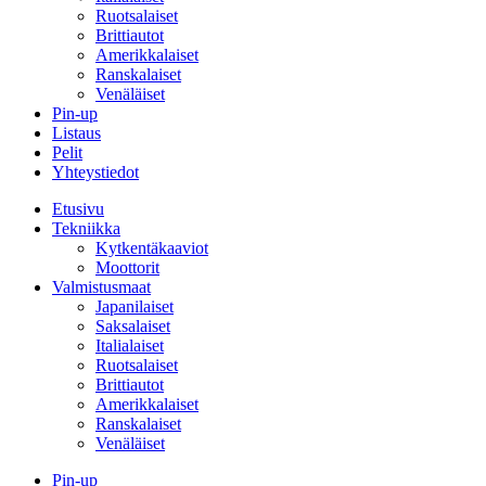
Ruotsalaiset
Brittiautot
Amerikkalaiset
Ranskalaiset
Venäläiset
Pin-up
Listaus
Pelit
Yhteystiedot
Etusivu
Tekniikka
Kytkentäkaaviot
Moottorit
Valmistusmaat
Japanilaiset
Saksalaiset
Italialaiset
Ruotsalaiset
Brittiautot
Amerikkalaiset
Ranskalaiset
Venäläiset
Pin-up