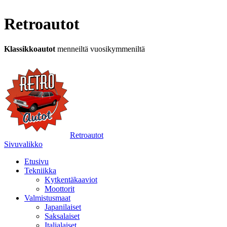
Retroautot
Klassikkoautot
menneiltä vuosikymmeniltä
Retroautot
Sivuvalikko
Etusivu
Tekniikka
Kytkentäkaaviot
Moottorit
Valmistusmaat
Japanilaiset
Saksalaiset
Italialaiset