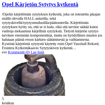
Opel Kärjetön Sytytys kytkentä
/Opelin kärjettömän sytytyksen kytkentä, joka on toteutettu jakajan
sisällä olevalla HALL-anturilla, sekä
sytytyskivellä/sytytysmoduulilla/pääteasteella. Kärjettömän
sytytyksen hyöty on, että se ei kulu, eikä sitä tarvitse säätää kuten
vanhoja mekaanisia kärjellisiä sytytyksiä. Tietysti kärjetön sytytys
tarvitsee enemmän komponentteja, mutta on hyödyllinen muutos jos
halutaan päästä eroon kärkien säätämisestä ja vaihtamisesta.
Kyseistä kärjetöntä sytytystä käytetty esim Opel Vauxhall Rekord,
Frontera Kytkentäkaavio Sytytyskiven kytkentä…
eve
Kommentit (0)
Lue lisää
5
kesäkuu