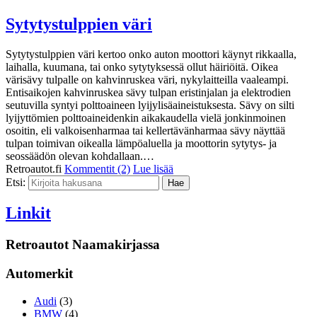
Sytytystulppien väri
Sytytystulppien väri kertoo onko auton moottori käynyt rikkaalla,
laihalla, kuumana, tai onko sytytyksessä ollut häiriöitä. Oikea
värisävy tulpalle on kahvinruskea väri, nykylaitteilla vaaleampi.
Entisaikojen kahvinruskea sävy tulpan eristinjalan ja elektrodien
seutuvilla syntyi polttoaineen lyijylisäaineistuksesta. Sävy on silti
lyijyttömien polttoaineidenkin aikakaudella vielä jonkinmoinen
osoitin, eli valkoisenharmaa tai kellertävänharmaa sävy näyttää
tulpan toimivan oikealla lämpöaluella ja moottorin sytytys- ja
seossäädön olevan kohdallaan.…
Retroautot.fi
Kommentit (2)
Lue lisää
Etsi:
Linkit
Retroautot Naamakirjassa
Automerkit
Audi
(3)
BMW
(4)