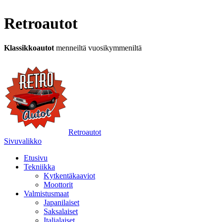
Retroautot
Klassikkoautot
menneiltä vuosikymmeniltä
Retroautot
Sivuvalikko
Etusivu
Tekniikka
Kytkentäkaaviot
Moottorit
Valmistusmaat
Japanilaiset
Saksalaiset
Italialaiset