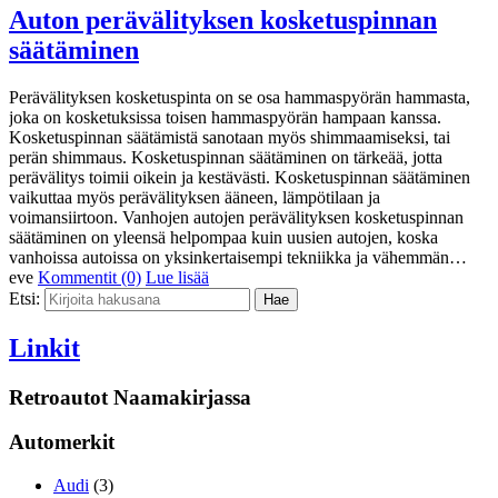
Auton perävälityksen kosketuspinnan
säätäminen
Perävälityksen kosketuspinta on se osa hammaspyörän hammasta,
joka on kosketuksissa toisen hammaspyörän hampaan kanssa.
Kosketuspinnan säätämistä sanotaan myös shimmaamiseksi, tai
perän shimmaus. Kosketuspinnan säätäminen on tärkeää, jotta
perävälitys toimii oikein ja kestävästi. Kosketuspinnan säätäminen
vaikuttaa myös perävälityksen ääneen, lämpötilaan ja
voimansiirtoon. Vanhojen autojen perävälityksen kosketuspinnan
säätäminen on yleensä helpompaa kuin uusien autojen, koska
vanhoissa autoissa on yksinkertaisempi tekniikka ja vähemmän…
eve
Kommentit (0)
Lue lisää
Etsi:
Linkit
Retroautot Naamakirjassa
Automerkit
Audi
(3)