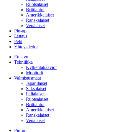
Ruotsalaiset
Brittiautot
Amerikkalaiset
Ranskalaiset
Venäläiset
Pin-up
Listaus
Pelit
Yhteystiedot
Etusivu
Tekniikka
Kytkentäkaaviot
Moottorit
Valmistusmaat
Japanilaiset
Saksalaiset
Italialaiset
Ruotsalaiset
Brittiautot
Amerikkalaiset
Ranskalaiset
Venäläiset
Pin-up