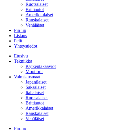
Ruotsalaiset
Brittiautot
Amerikkalaiset
Ranskalaiset
Venäläiset
Pin-up
Listaus
Pelit
Yhteystiedot
Etusivu
Tekniikka
Kytkentäkaaviot
Moottorit
Valmistusmaat
Japanilaiset
Saksalaiset
Italialaiset
Ruotsalaiset
Brittiautot
Amerikkalaiset
Ranskalaiset
Venäläiset
Pin-up