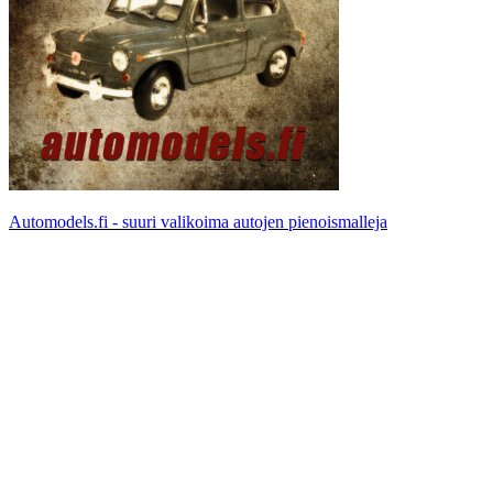
Automodels.fi - suuri valikoima autojen pienoismalleja