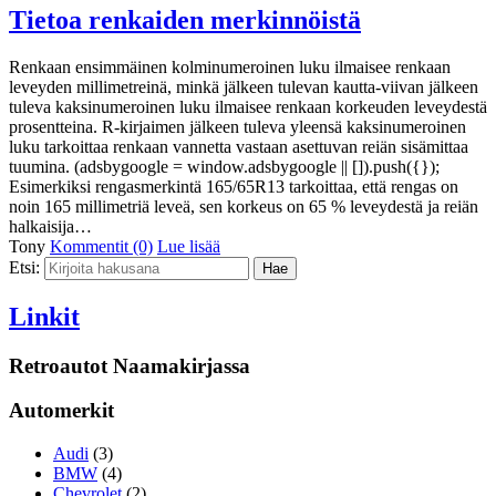
Tietoa renkaiden merkinnöistä
Renkaan ensimmäinen kolminumeroinen luku ilmaisee renkaan
leveyden millimetreinä, minkä jälkeen tulevan kautta-viivan jälkeen
tuleva kaksinumeroinen luku ilmaisee renkaan korkeuden leveydestä
prosentteina. R-kirjaimen jälkeen tuleva yleensä kaksinumeroinen
luku tarkoittaa renkaan vannetta vastaan asettuvan reiän sisämittaa
tuumina. (adsbygoogle = window.adsbygoogle || []).push({});
Esimerkiksi rengasmerkintä 165/65R13 tarkoittaa, että rengas on
noin 165 millimetriä leveä, sen korkeus on 65 % leveydestä ja reiän
halkaisija…
Tony
Kommentit (0)
Lue lisää
Etsi:
Linkit
Retroautot Naamakirjassa
Automerkit
Audi
(3)
BMW
(4)
Chevrolet
(2)