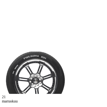
21
marraskuu