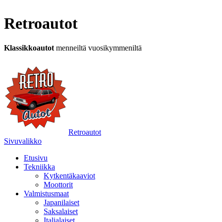
Retroautot
Klassikkoautot
menneiltä vuosikymmeniltä
Retroautot
Sivuvalikko
Etusivu
Tekniikka
Kytkentäkaaviot
Moottorit
Valmistusmaat
Japanilaiset
Saksalaiset
Italialaiset