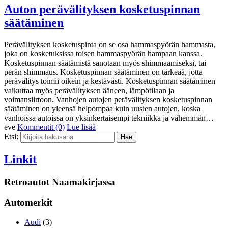
Auton perävälityksen kosketuspinnan
säätäminen
Perävälityksen kosketuspinta on se osa hammaspyörän hammasta,
joka on kosketuksissa toisen hammaspyörän hampaan kanssa.
Kosketuspinnan säätämistä sanotaan myös shimmaamiseksi, tai
perän shimmaus. Kosketuspinnan säätäminen on tärkeää, jotta
perävälitys toimii oikein ja kestävästi. Kosketuspinnan säätäminen
vaikuttaa myös perävälityksen ääneen, lämpötilaan ja
voimansiirtoon. Vanhojen autojen perävälityksen kosketuspinnan
säätäminen on yleensä helpompaa kuin uusien autojen, koska
vanhoissa autoissa on yksinkertaisempi tekniikka ja vähemmän…
eve
Kommentit (0)
Lue lisää
Etsi:
Linkit
Retroautot Naamakirjassa
Automerkit
Audi
(3)