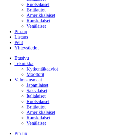
Ruotsalaiset
Brittiautot
Amerikkalaiset
Ranskalaiset
Venäläiset
Pin-up
Listaus
Pelit
Yhteystiedot
Etusivu
Tekniikka
Kytkentäkaaviot
Moottorit
Valmistusmaat
Japanilaiset
Saksalaiset
Italialaiset
Ruotsalaiset
Brittiautot
Amerikkalaiset
Ranskalaiset
Venäläiset
Pin-up