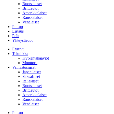
Ruotsalaiset
Brittiautot
Amerikkalaiset
Ranskalaiset
Venäläiset
Pin-up
Listaus
Pelit
Yhteystiedot
Etusivu
Tekniikka
Kytkentäkaaviot
Moottorit
Valmistusmaat
Japanilaiset
Saksalaiset
Italialaiset
Ruotsalaiset
Brittiautot
Amerikkalaiset
Ranskalaiset
Venäläiset
Pin-up