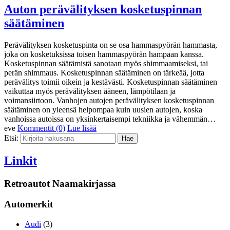
Auton perävälityksen kosketuspinnan
säätäminen
Perävälityksen kosketuspinta on se osa hammaspyörän hammasta,
joka on kosketuksissa toisen hammaspyörän hampaan kanssa.
Kosketuspinnan säätämistä sanotaan myös shimmaamiseksi, tai
perän shimmaus. Kosketuspinnan säätäminen on tärkeää, jotta
perävälitys toimii oikein ja kestävästi. Kosketuspinnan säätäminen
vaikuttaa myös perävälityksen ääneen, lämpötilaan ja
voimansiirtoon. Vanhojen autojen perävälityksen kosketuspinnan
säätäminen on yleensä helpompaa kuin uusien autojen, koska
vanhoissa autoissa on yksinkertaisempi tekniikka ja vähemmän…
eve
Kommentit (0)
Lue lisää
Etsi:
Linkit
Retroautot Naamakirjassa
Automerkit
Audi
(3)