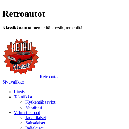
Retroautot
Klassikkoautot
menneiltä vuosikymmeniltä
Retroautot
Sivuvalikko
Etusivu
Tekniikka
Kytkentäkaaviot
Moottorit
Valmistusmaat
Japanilaiset
Saksalaiset
Italialaiset