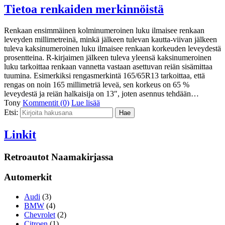
Tietoa renkaiden merkinnöistä
Renkaan ensimmäinen kolminumeroinen luku ilmaisee renkaan
leveyden millimetreinä, minkä jälkeen tulevan kautta-viivan jälkeen
tuleva kaksinumeroinen luku ilmaisee renkaan korkeuden leveydestä
prosentteina. R-kirjaimen jälkeen tuleva yleensä kaksinumeroinen
luku tarkoittaa renkaan vannetta vastaan asettuvan reiän sisämittaa
tuumina. Esimerkiksi rengasmerkintä 165/65R13 tarkoittaa, että
rengas on noin 165 millimetriä leveä, sen korkeus on 65 %
leveydestä ja reiän halkaisija on 13″, joten asennus tehdään…
Tony
Kommentit (0)
Lue lisää
Etsi:
Linkit
Retroautot Naamakirjassa
Automerkit
Audi
(3)
BMW
(4)
Chevrolet
(2)
Citroen
(1)