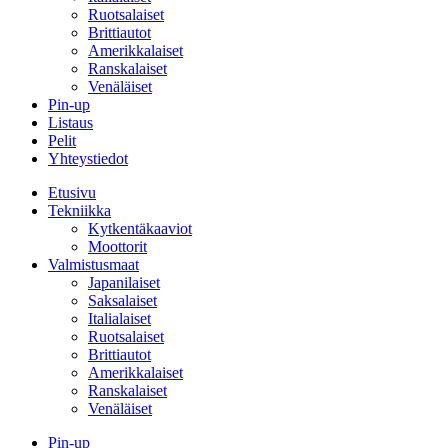
Ruotsalaiset
Brittiautot
Amerikkalaiset
Ranskalaiset
Venäläiset
Pin-up
Listaus
Pelit
Yhteystiedot
Etusivu
Tekniikka
Kytkentäkaaviot
Moottorit
Valmistusmaat
Japanilaiset
Saksalaiset
Italialaiset
Ruotsalaiset
Brittiautot
Amerikkalaiset
Ranskalaiset
Venäläiset
Pin-up