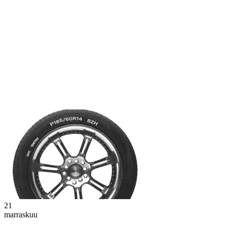
21
marraskuu