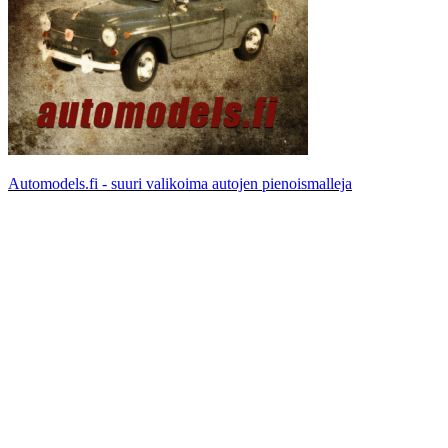
Automodels.fi - suuri valikoima autojen pienoismalleja