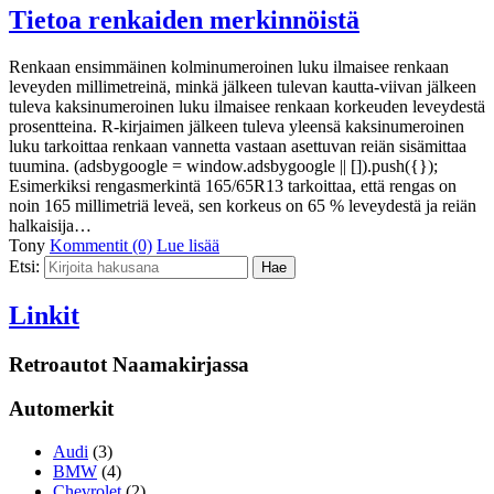
Tietoa renkaiden merkinnöistä
Renkaan ensimmäinen kolminumeroinen luku ilmaisee renkaan
leveyden millimetreinä, minkä jälkeen tulevan kautta-viivan jälkeen
tuleva kaksinumeroinen luku ilmaisee renkaan korkeuden leveydestä
prosentteina. R-kirjaimen jälkeen tuleva yleensä kaksinumeroinen
luku tarkoittaa renkaan vannetta vastaan asettuvan reiän sisämittaa
tuumina. (adsbygoogle = window.adsbygoogle || []).push({});
Esimerkiksi rengasmerkintä 165/65R13 tarkoittaa, että rengas on
noin 165 millimetriä leveä, sen korkeus on 65 % leveydestä ja reiän
halkaisija…
Tony
Kommentit (0)
Lue lisää
Etsi:
Linkit
Retroautot Naamakirjassa
Automerkit
Audi
(3)
BMW
(4)
Chevrolet
(2)