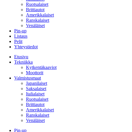
Ruotsalaiset
Brittiautot
Amerikkalaiset
Ranskalaiset
Venäläiset
Pin-up
Listaus
Pelit
Yhteystiedot
Etusivu
Tekniikka
Kytkentäkaaviot
Moottorit
Valmistusmaat
Japanilaiset
Saksalaiset
Italialaiset
Ruotsalaiset
Brittiautot
Amerikkalaiset
Ranskalaiset
Venäläiset
Pin-up