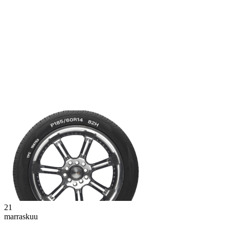
21
marraskuu