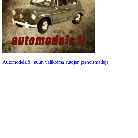
Automodels.fi - suuri valikoima autojen pienoismalleja