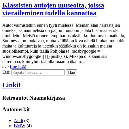
Klassisten autojen museoita, joissa
vieraileminen todella kannattaa
Autot valmistettiin ennen tyyli mielessä. Meidän alan harrastajien
onneksi, samanmielisiä on paljon muitakin ja tätä historiaa ei ole
unohdettu. Meistä monen lempiharrastuksiin kuuluu myös matkailu,
Suomessa on mukavaa, mutta välillä on kiva nähdä hiukan muitakin
maita ja kulttuureja ja tietenkin säätilakin on joissakin maissa
suosiollisempi, kuin täällä Pohjolassa. (adsbygoogle =
window.adsbygoogle || []).push({}); Mikäpä olisikaan siis
parempaa, kuin yhdistää ulkomaanmatkailu…
eve
Lue lisää
Etsi:
Linkit
Retroautot Naamakirjassa
Automerkit
Audi
(3)
BMW
(4)