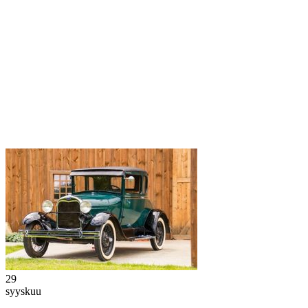
29
syyskuu