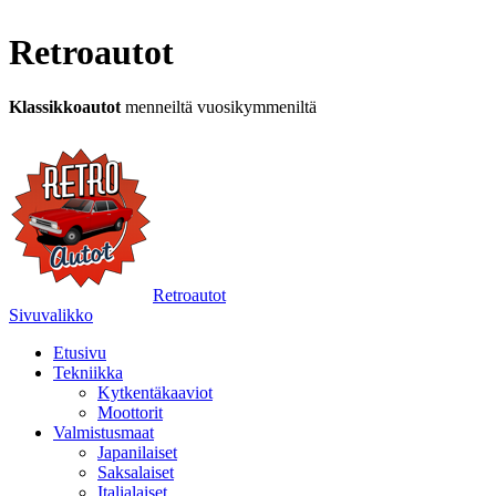
Retroautot
Klassikkoautot
menneiltä vuosikymmeniltä
Retroautot
Sivuvalikko
Etusivu
Tekniikka
Kytkentäkaaviot
Moottorit
Valmistusmaat
Japanilaiset
Saksalaiset
Italialaiset