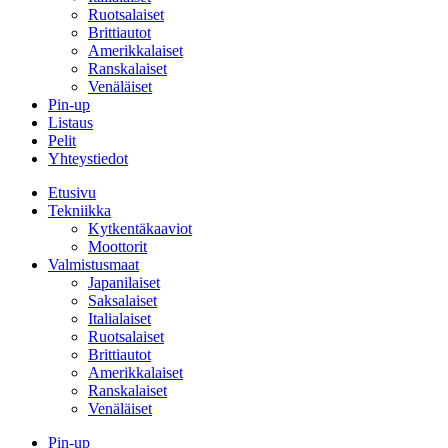
Ruotsalaiset
Brittiautot
Amerikkalaiset
Ranskalaiset
Venäläiset
Pin-up
Listaus
Pelit
Yhteystiedot
Etusivu
Tekniikka
Kytkentäkaaviot
Moottorit
Valmistusmaat
Japanilaiset
Saksalaiset
Italialaiset
Ruotsalaiset
Brittiautot
Amerikkalaiset
Ranskalaiset
Venäläiset
Pin-up