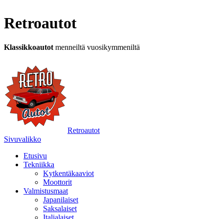
Retroautot
Klassikkoautot
menneiltä vuosikymmeniltä
Retroautot
Sivuvalikko
Etusivu
Tekniikka
Kytkentäkaaviot
Moottorit
Valmistusmaat
Japanilaiset
Saksalaiset
Italialaiset