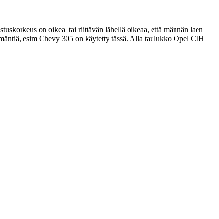
tuskorkeus on oikea, tai riittävän lähellä oikeaa, että männän laen
 mäntiä, esim Chevy 305 on käytetty tässä. Alla taulukko Opel CIH