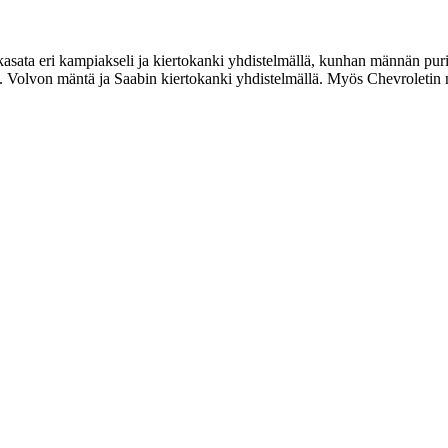
asata eri kampiakseli ja kiertokanki yhdistelmällä, kunhan männän puris
m. Volvon mäntä ja Saabin kiertokanki yhdistelmällä. Myös Chevroletin