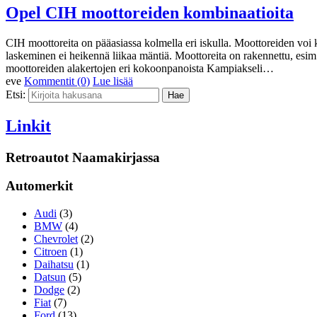
Opel CIH moottoreiden kombinaatioita
CIH moottoreita on pääasiassa kolmella eri iskulla. Moottoreiden voi k
laskeminen ei heikennä liikaa mäntiä. Moottoreita on rakennettu, esi
moottoreiden alakertojen eri kokoonpanoista Kampiakseli…
eve
Kommentit (0)
Lue lisää
Etsi:
Linkit
Retroautot Naamakirjassa
Automerkit
Audi
(3)
BMW
(4)
Chevrolet
(2)
Citroen
(1)
Daihatsu
(1)
Datsun
(5)
Dodge
(2)
Fiat
(7)
Ford
(13)