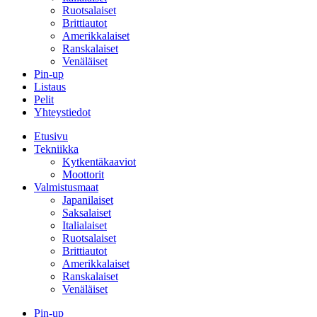
Ruotsalaiset
Brittiautot
Amerikkalaiset
Ranskalaiset
Venäläiset
Pin-up
Listaus
Pelit
Yhteystiedot
Etusivu
Tekniikka
Kytkentäkaaviot
Moottorit
Valmistusmaat
Japanilaiset
Saksalaiset
Italialaiset
Ruotsalaiset
Brittiautot
Amerikkalaiset
Ranskalaiset
Venäläiset
Pin-up