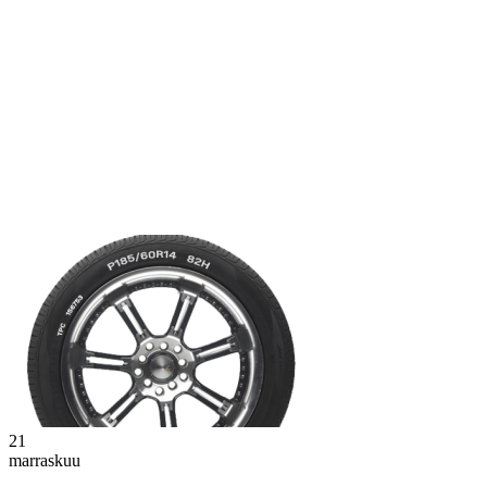
21
marraskuu