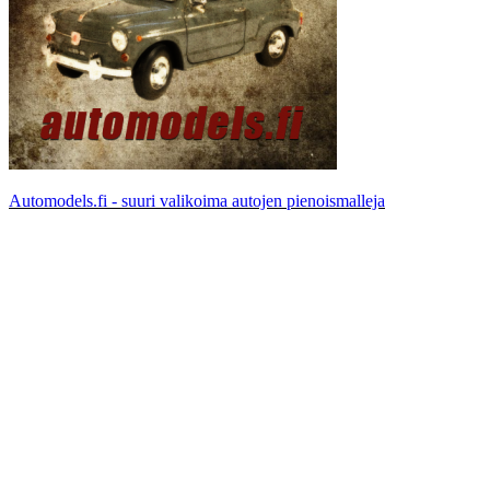
Automodels.fi - suuri valikoima autojen pienoismalleja