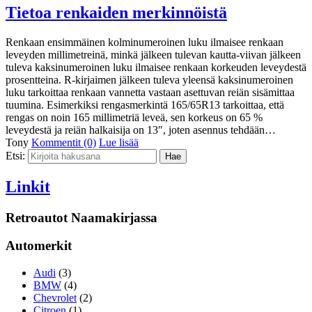
Tietoa renkaiden merkinnöistä
Renkaan ensimmäinen kolminumeroinen luku ilmaisee renkaan
leveyden millimetreinä, minkä jälkeen tulevan kautta-viivan jälkeen
tuleva kaksinumeroinen luku ilmaisee renkaan korkeuden leveydestä
prosentteina. R-kirjaimen jälkeen tuleva yleensä kaksinumeroinen
luku tarkoittaa renkaan vannetta vastaan asettuvan reiän sisämittaa
tuumina. Esimerkiksi rengasmerkintä 165/65R13 tarkoittaa, että
rengas on noin 165 millimetriä leveä, sen korkeus on 65 %
leveydestä ja reiän halkaisija on 13″, joten asennus tehdään…
Tony
Kommentit (0)
Lue lisää
Etsi:
Linkit
Retroautot Naamakirjassa
Automerkit
Audi
(3)
BMW
(4)
Chevrolet
(2)
Citroen
(1)