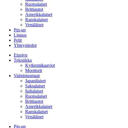
Ruotsalaiset
Brittiautot
Amerikkalaiset
Ranskalaiset
Venäläiset
Pin-up
Listaus
Pelit
Yhteystiedot
Etusivu
Tekniikka
Kytkentäkaaviot
Moottorit
Valmistusmaat
Japanilaiset
Saksalaiset
Italialaiset
Ruotsalaiset
Brittiautot
Amerikkalaiset
Ranskalaiset
Venäläiset
Pin-up