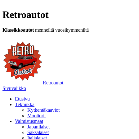
Retroautot
Klassikkoautot
menneiltä vuosikymmeniltä
Retroautot
Sivuvalikko
Etusivu
Tekniikka
Kytkentäkaaviot
Moottorit
Valmistusmaat
Japanilaiset
Saksalaiset
Italialaiset