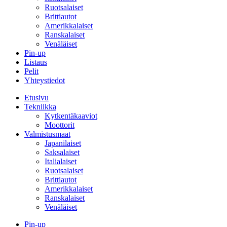
Ruotsalaiset
Brittiautot
Amerikkalaiset
Ranskalaiset
Venäläiset
Pin-up
Listaus
Pelit
Yhteystiedot
Etusivu
Tekniikka
Kytkentäkaaviot
Moottorit
Valmistusmaat
Japanilaiset
Saksalaiset
Italialaiset
Ruotsalaiset
Brittiautot
Amerikkalaiset
Ranskalaiset
Venäläiset
Pin-up