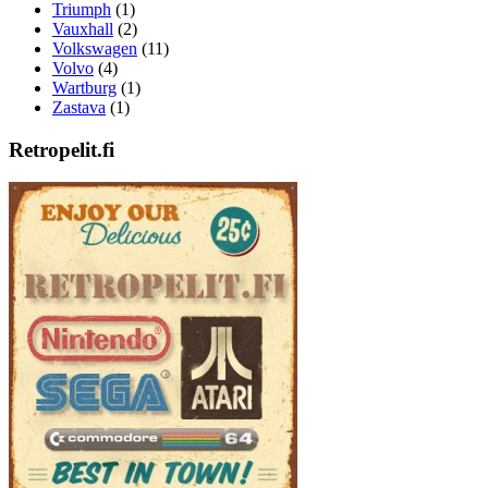
Triumph
(1)
Vauxhall
(2)
Volkswagen
(11)
Volvo
(4)
Wartburg
(1)
Zastava
(1)
Retropelit.fi