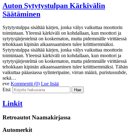
Auton Sytytystulpan Kärkivälin
Säätäminen
Sytytystulppa sisältää kärjen, jonka välys vaikuttaa moottorin
toimintaan. Yleensä kärkiväli on kohdallaan, kun moottori ja
sytytysjärjestelmä on koskematon, mutta pidemmälle virittäessä
tehokkaan kipinän aikaansaaminen tulee kriittisemmäksi.
Sytytystulppa sisältää kärjen, jonka välys vaikuttaa moottorin
toimintaan. Yleensä kärkiväli on kohdallaan, kun moottori ja
sytytysjärjestelmä on koskematon, mutta pidemmälle virittäessä
tehokkaan kipinän aikaansaaminen tulee kriittisemmäksi. Tähän
vaikuttaa pääasiassa sylinteripaine, virran määrä, puristussuhde,
sekä…
eve
Kommentit (0)
Lue lisää
Etsi:
Linkit
Retroautot Naamakirjassa
Automerkit