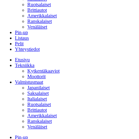
Ruotsalaiset
Brittiautot
Amerikkalaiset
Ranskalaiset
Venäläiset
Pin-up
Listaus
Pelit
Yhteystiedot
Etusivu
Tekniikka
Kytkentäkaaviot
Moottorit
Valmistusmaat
Japanilaiset
Saksalaiset
Italialaiset
Ruotsalaiset
Brittiautot
Amerikkalaiset
Ranskalaiset
Venäläiset
Pin-up