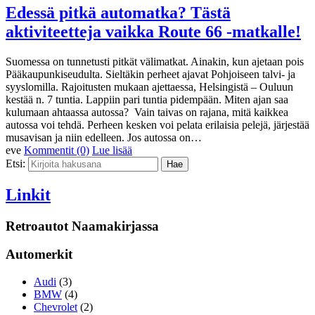
Edessä pitkä automatka? Tästä
aktiviteetteja vaikka Route 66 -matkalle!
Suomessa on tunnetusti pitkät välimatkat. Ainakin, kun ajetaan pois
Pääkaupunkiseudulta. Sieltäkin perheet ajavat Pohjoiseen talvi- ja
syyslomilla. Rajoitusten mukaan ajettaessa, Helsingistä – Ouluun
kestää n. 7 tuntia. Lappiin pari tuntia pidempään. Miten ajan saa
kulumaan ahtaassa autossa? Vain taivas on rajana, mitä kaikkea
autossa voi tehdä. Perheen kesken voi pelata erilaisia pelejä, järjestää
musavisan ja niin edelleen. Jos autossa on…
eve
Kommentit (0)
Lue lisää
Etsi:
Linkit
Retroautot Naamakirjassa
Automerkit
Audi
(3)
BMW
(4)
Chevrolet
(2)