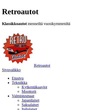
Retroautot
Klassikkoautot
menneiltä vuosikymmeniltä
Retroautot
Sivuvalikko
Etusivu
Tekniikka
Kytkentäkaaviot
Moottorit
Valmistusmaat
Japanilaiset
Saksalaiset
Italialaiset