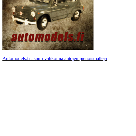
Automodels.fi - suuri valikoima autojen pienoismalleja