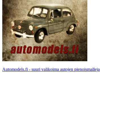
Automodels.fi - suuri valikoima autojen pienoismalleja