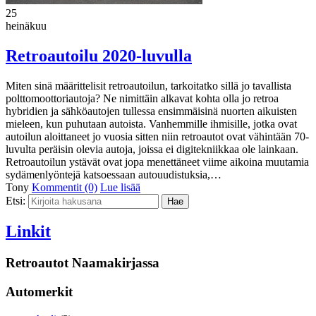
25
heinäkuu
Retroautoilu 2020-luvulla
Miten sinä määrittelisit retroautoilun, tarkoitatko sillä jo tavallista
polttomoottoriautoja? Ne nimittäin alkavat kohta olla jo retroa
hybridien ja sähköautojen tullessa ensimmäisinä nuorten aikuisten
mieleen, kun puhutaan autoista. Vanhemmille ihmisille, jotka ovat
autoilun aloittaneet jo vuosia sitten niin retroautot ovat vähintään 70-
luvulta peräisin olevia autoja, joissa ei digitekniikkaa ole lainkaan.
Retroautoilun ystävät ovat jopa menettäneet viime aikoina muutamia
sydämenlyöntejä katsoessaan autouudistuksia,…
Tony
Kommentit (0)
Lue lisää
Etsi:
Linkit
Retroautot Naamakirjassa
Automerkit