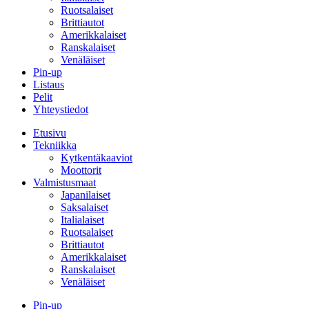
Ruotsalaiset
Brittiautot
Amerikkalaiset
Ranskalaiset
Venäläiset
Pin-up
Listaus
Pelit
Yhteystiedot
Etusivu
Tekniikka
Kytkentäkaaviot
Moottorit
Valmistusmaat
Japanilaiset
Saksalaiset
Italialaiset
Ruotsalaiset
Brittiautot
Amerikkalaiset
Ranskalaiset
Venäläiset
Pin-up