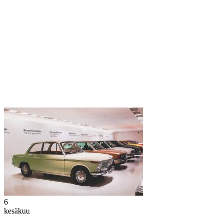
6
kesäkuu