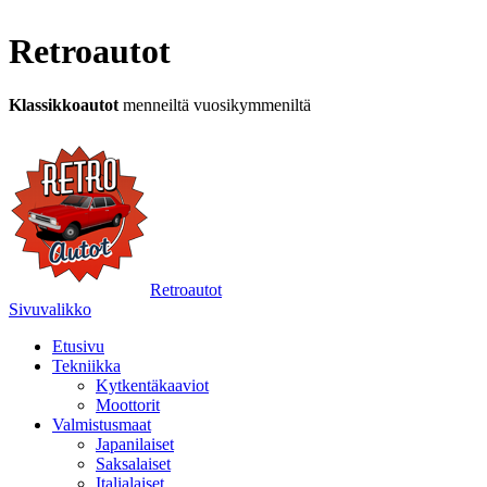
Retroautot
Klassikkoautot
menneiltä vuosikymmeniltä
Retroautot
Sivuvalikko
Etusivu
Tekniikka
Kytkentäkaaviot
Moottorit
Valmistusmaat
Japanilaiset
Saksalaiset
Italialaiset