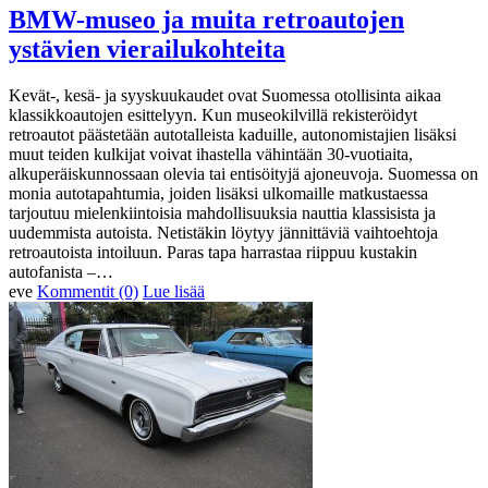
BMW-museo ja muita retroautojen
ystävien vierailukohteita
Kevät-, kesä- ja syyskuukaudet ovat Suomessa otollisinta aikaa
klassikkoautojen esittelyyn. Kun museokilvillä rekisteröidyt
retroautot päästetään autotalleista kaduille, autonomistajien lisäksi
muut teiden kulkijat voivat ihastella vähintään 30-vuotiaita,
alkuperäiskunnossaan olevia tai entisöityjä ajoneuvoja. Suomessa on
monia autotapahtumia, joiden lisäksi ulkomaille matkustaessa
tarjoutuu mielenkiintoisia mahdollisuuksia nauttia klassisista ja
uudemmista autoista. Netistäkin löytyy jännittäviä vaihtoehtoja
retroautoista intoiluun. Paras tapa harrastaa riippuu kustakin
autofanista –…
eve
Kommentit (0)
Lue lisää