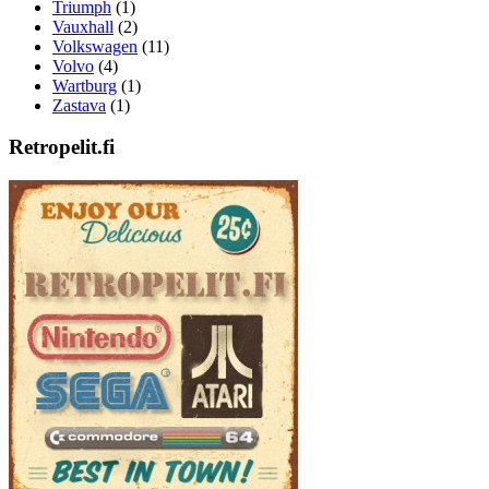
Triumph
(1)
Vauxhall
(2)
Volkswagen
(11)
Volvo
(4)
Wartburg
(1)
Zastava
(1)
Retropelit.fi