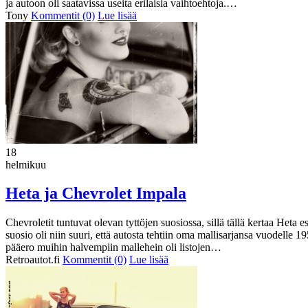
ja autoon oli saatavissa useita erilaisia vaihtoehtoja.…
Tony
Kommentit (0)
Lue lisää
18
helmikuu
Heta ja Chevrolet Impala
Chevroletit tuntuvat olevan tyttöjen suosiossa, sillä tällä kertaa He
suosio oli niin suuri, että autosta tehtiin oma mallisarjansa vuodelle 
pääero muihin halvempiin mallehein oli listojen…
Retroautot.fi
Kommentit (0)
Lue lisää