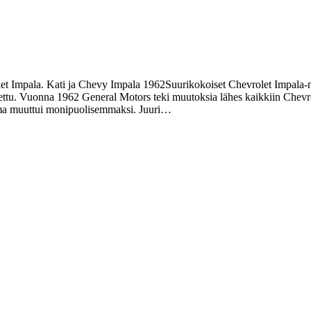
t Impala. Kati ja Chevy Impala 1962Suurikokoiset Chevrolet Impala-mall
ttu. Vuonna 1962 General Motors teki muutoksia lähes kaikkiin Chevrole
oima muuttui monipuolisemmaksi. Juuri…