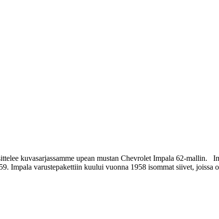
ta esittelee kuvasarjassamme upean mustan Chevrolet Impala 62-mallin. I
1959. Impala varustepakettiin kuului vuonna 1958 isommat siivet, joissa o