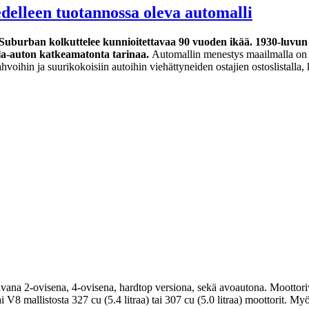
elleen tuotannossa oleva automalli
uburban kolkuttelee kunnioitettavaa 90 vuoden ikää. 1930-luvun a
ila-auton katkeamatonta tarinaa.
Automallin menestys maailmalla on 
vahvoihin ja suurikokoisiin autoihin viehättyneiden ostajien ostoslist
ana 2-ovisena, 4-ovisena, hardtop versiona, sekä avoautona. Moottoriva
ai V8 mallistosta 327 cu (5.4 litraa) tai 307 cu (5.0 litraa) moottorit. 