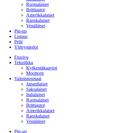
Ruotsalaiset
Brittiautot
Amerikkalaiset
Ranskalaiset
Venäläiset
Pin-up
Listaus
Pelit
Yhteystiedot
Etusivu
Tekniikka
Kytkentäkaaviot
Moottorit
Valmistusmaat
Japanilaiset
Saksalaiset
Italialaiset
Ruotsalaiset
Brittiautot
Amerikkalaiset
Ranskalaiset
Venäläiset
Pin-up