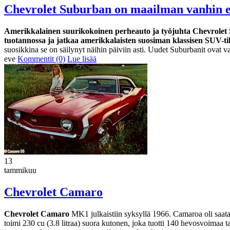
Chevrolet Suburban on maailman vanhin ed
Amerikkalainen suurikokoinen perheauto ja työjuhta Chevrolet S
tuotannossa ja jatkaa amerikkalaisten suosiman klassisen SUV-t
suosikkina se on säilynyt näihin päiviin asti. Uudet Suburbanit ovat 
eve
Kommentit (0)
Lue lisää
13
tammikuu
Chevrolet Camaro
Chevrolet Camaro
MK1 julkaistiin syksyllä 1966. Camaroa oli saatav
toimi 230 cu (3.8 litraa) suora kutonen, joka tuotti 140 hevosvoimaa t