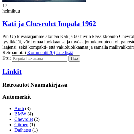
17
helmikuu
Kati ja Chevrolet Impala 1962
Pin Up kuvasarjamme aloittaa Kati ja 60-luvun klassikkoauto Chevrole
tyylikkäät, värit omaa luokkaansa ja myös ajomukavuuteen oli panoste
laajensi, sekä kompakti- että vakioluokkaansa ja samalla mallivalik
Retroautot.fi
Kommentit (0)
Lue lisää
Etsi:
Linkit
Retroautot Naamakirjassa
Automerkit
Audi
(3)
BMW
(4)
Chevrolet
(2)
Citroen
(1)
Daihatsu
(1)