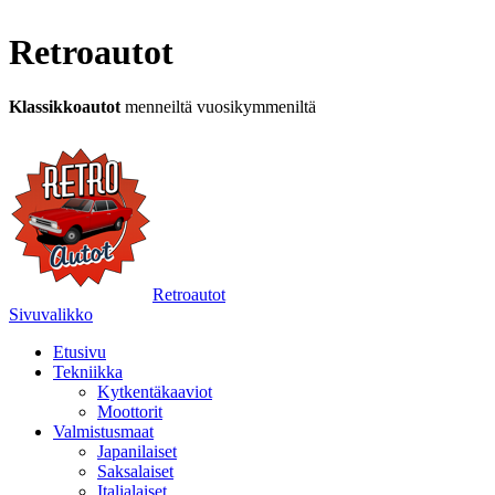
Retroautot
Klassikkoautot
menneiltä vuosikymmeniltä
Retroautot
Sivuvalikko
Etusivu
Tekniikka
Kytkentäkaaviot
Moottorit
Valmistusmaat
Japanilaiset
Saksalaiset
Italialaiset