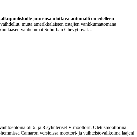
lkupuoliskolle juurensa ulottava automalli on edelleen
vaihdellut, mutta amerikkalaisten ostajien vankkumattomana
alla, kun taasen vanhemmat Suburban Chevyt ovat…
ihtoehtoina oli 6- ja 8-sylinteriset V-moottorit. Oletusmoottorina
Myöhemmissä Camaron versioissa moottori- ja vaihteistovalikoima laajeni