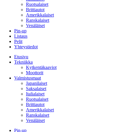
Ruotsalaiset
Brittiautot
Amerikkalaiset
Ranskalaiset
Venäläiset
Pin-up
Listaus
Pelit
Yhteystiedot
Etusivu
Tekniikka
Kytkentäkaaviot
Moottorit
Valmistusmaat
Japanilaiset
Saksalaiset
Italialaiset
Ruotsalaiset
Brittiautot
Amerikkalaiset
Ranskalaiset
Venäläiset
Pin-up