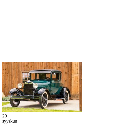
29
syyskuu