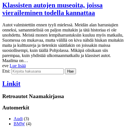
Klassisten autojen museoita, joissa
vieraileminen todella kannattaa
Autot valmistettiin ennen tyyli mielessä. Meidän alan harrastajien
onneksi, samanmielisiä on paljon muitakin ja tätä historiaa ei ole
unohdettu. Meistä monen lempiharrastuksiin kuuluu myös matkailu,
Suomessa on mukavaa, mutta välillä on kiva nähdä hiukan muitakin
maita ja kulttuureja ja tietenkin säätilakin on joissakin maissa
suosiollisempi, kuin täällä Pohjolassa. Mikäpä olisikaan siis
parempaa, kuin yhdistää ulkomaanmatkailu ja klassiset autot.
Maailma on…
eve
Lue lisää
Etsi:
Linkit
Retroautot Naamakirjassa
Automerkit
Audi
(3)
BMW
(4)