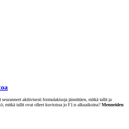
toa
ranneet aktiivisesti formulakisoja jännittäen, mitkä tallit ja
, mitkä tallit ovat olleet kuvioissa jo F1:n alkuaikoina?
Menneiden