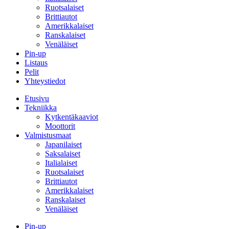
Ruotsalaiset
Brittiautot
Amerikkalaiset
Ranskalaiset
Venäläiset
Pin-up
Listaus
Pelit
Yhteystiedot
Etusivu
Tekniikka
Kytkentäkaaviot
Moottorit
Valmistusmaat
Japanilaiset
Saksalaiset
Italialaiset
Ruotsalaiset
Brittiautot
Amerikkalaiset
Ranskalaiset
Venäläiset
Pin-up