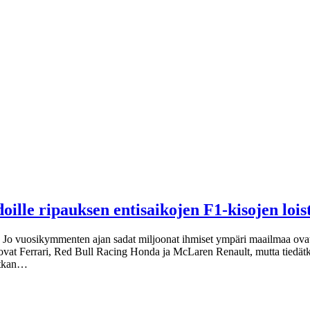
lle ripauksen entisaikojen F1-kisojen lois
Jo vuosikymmenten ajan sadat miljoonat ihmiset ympäri maailmaa ovat seu
ja ovat Ferrari, Red Bull Racing Honda ja McLaren Renault, mutta tiedätkö
atkan…