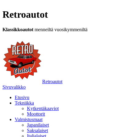
Retroautot
Klassikkoautot
menneiltä vuosikymmeniltä
Retroautot
Sivuvalikko
Etusivu
Tekniikka
Kytkentäkaaviot
Moottorit
Valmistusmaat
Japanilaiset
Saksalaiset
Italialaiset