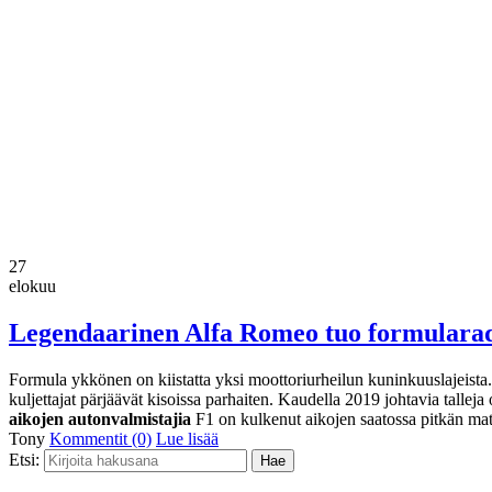
27
elokuu
Legendaarinen Alfa Romeo tuo formularadoi
Formula ykkönen on kiistatta yksi moottoriurheilun kuninkuuslajeista. 
kuljettajat pärjäävät kisoissa parhaiten. Kaudella 2019 johtavia talle
aikojen autonvalmistajia
F1 on kulkenut aikojen saatossa pitkän m
Tony
Kommentit (0)
Lue lisää
Etsi: