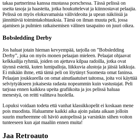
takaa partnerinsa kanssa mustassa porschessa. Tässä pelissä on
useita tasoja ja haasteita, jotka houkuttelevat ja kiinnostavat pelaajia.
Pelissä on myös elokuvamaisia välivideoita ja upean näköisiä ja
jännittäviä toimintakohtauksia. Tämä on ilman muuta peli, jossa
ajamisen ja pulmien ratkaisemisen välinen tasapaino on juuri oikea.
Bobsledding Derby
Jos haluat jotain hieman kevyempää, tarjolla on ”Bobsledding
Derby”, joka on myös monen pelaajan mieleen. Pelaajat ohjaavat
kelkkailija ryhmiä, joiden on ajettava kilpaa radoilla, jotka ovat
täynnä esteitä, kuten lumipalloja, liikkuvia alustoja ja jäisiä laikkuja.
Ei mikään ihme, että tämä peli on löytänyt Suomesta omat faninsa.
Pelaajan joukkueella on omat ainutlaatuiset taitonsa, joita voi käyttää
selviytyäkseen jokaisesta radasta nopeammin kuin vastustajat. Peli
tarjoaa ennen kaikkea upeita grafiikoita ja jos pelissä haluaa
menestyä, on reitti valittava huolella.
Lopuksi voidaan todeta että vanhat klassikkopelit ei koskaan mene
pois muodista. Haluamme kaikki aika ajoin palata aikaan jolloin
suurin murheemme oli häviö autopelissä ja varsinkin siihen voiton
tunteeseen kun ajat maaliin ennen muita!
Jaa Retroauto