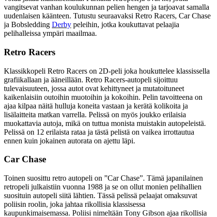
vangitsevat vanhan koulukunnan pelien hengen ja tarjoavat samalla
uudenlaisen käänteen. Tutustu seuraavaksi Retro Racers, Car Chase
ja Bobsledding
Derby
peleihin, jotka koukuttavat pelaajia
pelihalleissa ympäri maailmaa.
Retro Racers
Klassikkopeli Retro Racers on 2D-peli joka houkuttelee klassissella
grafiikallaan ja ääneillään. Retro Racers-autopeli sijoittuu
tulevaisuuteen, jossa autot ovat kehittyneet ja mutatoituneet
kaikenlaisiin outoihin muotoihin ja kokoihin. Pelin tavoitteena on
ajaa kilpaa näitä hulluja koneita vastaan ja kerätä kolikoita ja
lisälaitteita matkan varrella. Pelissä on myös joukko erilaisia
muokattavia autoja, mikä on tuttua monista muistakin autopeleistä.
Pelissä on 12 erilaista rataa ja tästä pelistä on vaikea irrottautua
ennen kuin jokainen autorata on ajettu läpi.
Car Chase
Toinen suosittu retro autopeli on ”Car Chase”. Tämä japanilainen
retropeli julkaistiin vuonna 1988 ja se on ollut monien pelihallien
suosituin autopeli siitä lähtien. Tässä pelissä pelaajat omaksuvat
poliisin roolin, joka jahtaa rikollisia klassisessa
kaupunkimaisemassa. Poliisi nimeltään Tony Gibson ajaa rikollisia