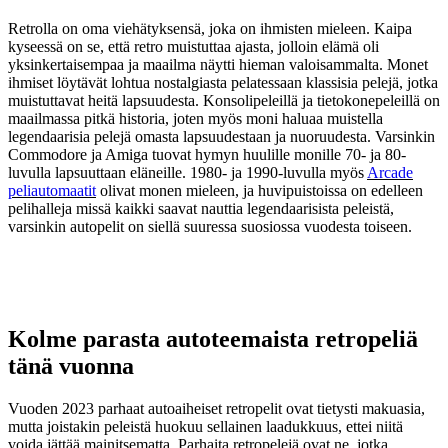
Retrolla on oma viehätyksensä, joka on ihmisten mieleen. Kaipa
kyseessä on se, että retro muistuttaa ajasta, jolloin elämä oli
yksinkertaisempaa ja maailma näytti hieman valoisammalta. Monet
ihmiset löytävät lohtua nostalgiasta pelatessaan klassisia pelejä, jotka
muistuttavat heitä lapsuudesta. Konsolipeleillä ja tietokonepeleillä on
maailmassa pitkä historia, joten myös moni haluaa muistella
legendaarisia pelejä omasta lapsuudestaan ja nuoruudesta. Varsinkin
Commodore ja Amiga tuovat hymyn huulille monille 70- ja 80-
luvulla lapsuuttaan eläneille. 1980- ja 1990-luvulla myös
Arcade
peliautomaatit
olivat monen mieleen, ja huvipuistoissa on edelleen
pelihalleja missä kaikki saavat nauttia legendaarisista peleistä,
varsinkin autopelit on siellä suuressa suosiossa vuodesta toiseen.
Kolme parasta autoteemaista retropeliä
tänä vuonna
Vuoden 2023 parhaat autoaiheiset retropelit ovat tietysti makuasia,
mutta joistakin peleistä huokuu sellainen laadukkuus, ettei niitä
voida jättää mainitsematta. Parhaita retropelejä ovat ne, jotka