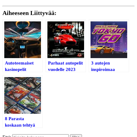
Aiheeseen Liittyvää:
Autoteemaiset
Parhaat autopelit
3 autojen
kasinopelit
vuodelle 2023
inspiroimaa
nettikasinoiden
kolikkopeliä
8 Parasta
koskaan tehtyä
autopeliä