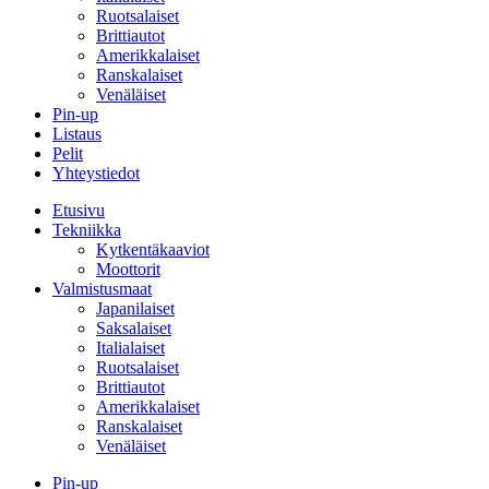
Ruotsalaiset
Brittiautot
Amerikkalaiset
Ranskalaiset
Venäläiset
Pin-up
Listaus
Pelit
Yhteystiedot
Etusivu
Tekniikka
Kytkentäkaaviot
Moottorit
Valmistusmaat
Japanilaiset
Saksalaiset
Italialaiset
Ruotsalaiset
Brittiautot
Amerikkalaiset
Ranskalaiset
Venäläiset
Pin-up