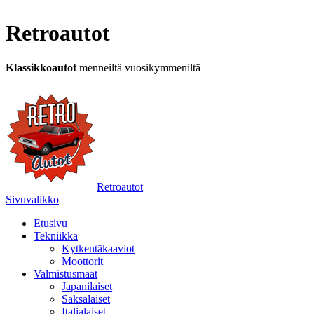
Retroautot
Klassikkoautot
menneiltä vuosikymmeniltä
Retroautot
Sivuvalikko
Etusivu
Tekniikka
Kytkentäkaaviot
Moottorit
Valmistusmaat
Japanilaiset
Saksalaiset
Italialaiset