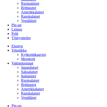
Ruotsalaiset
Brittiautot
Amerikkalaiset
Ranskalaiset
Venäläiset
Pin-up
Listaus
Pelit
Yhteystiedot
Etusivu
Tekniikka
Kytkentäkaaviot
Moottorit
Valmistusmaat
Japanilaiset
Saksalaiset
Italialaiset
Ruotsalaiset
Brittiautot
Amerikkalaiset
Ranskalaiset
Venäläiset
Pin-up