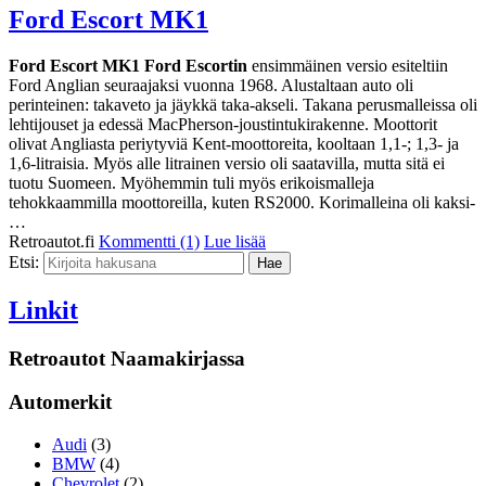
Ford Escort MK1
Ford Escort MK1
Ford Escortin
ensimmäinen versio esiteltiin
Ford Anglian seuraajaksi vuonna 1968. Alustaltaan auto oli
perinteinen: takaveto ja jäykkä taka-akseli. Takana perusmalleissa oli
lehtijouset ja edessä MacPherson-joustintukirakenne. Moottorit
olivat Angliasta periytyviä Kent-moottoreita, kooltaan 1,1-; 1,3- ja
1,6-litraisia. Myös alle litrainen versio oli saatavilla, mutta sitä ei
tuotu Suomeen. Myöhemmin tuli myös erikoismalleja
tehokkaammilla moottoreilla, kuten RS2000. Korimalleina oli kaksi-
…
Retroautot.fi
Kommentti (1)
Lue lisää
Etsi:
Linkit
Retroautot Naamakirjassa
Automerkit
Audi
(3)
BMW
(4)
Chevrolet
(2)