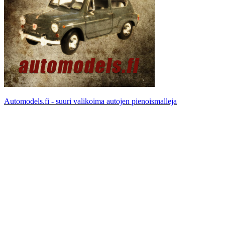
Automodels.fi - suuri valikoima autojen pienoismalleja