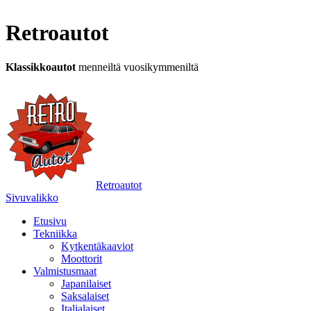
Retroautot
Klassikkoautot
menneiltä vuosikymmeniltä
Retroautot
Sivuvalikko
Etusivu
Tekniikka
Kytkentäkaaviot
Moottorit
Valmistusmaat
Japanilaiset
Saksalaiset
Italialaiset