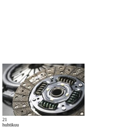
21
huhtikuu