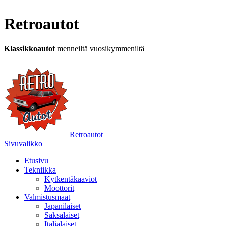
Retroautot
Klassikkoautot
menneiltä vuosikymmeniltä
Retroautot
Sivuvalikko
Etusivu
Tekniikka
Kytkentäkaaviot
Moottorit
Valmistusmaat
Japanilaiset
Saksalaiset
Italialaiset