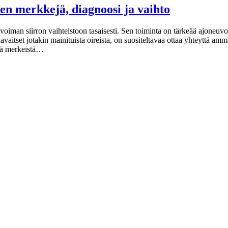
en merkkejä, diagnoosi ja vaihto
 voiman siirron vaihteistoon tasaisesti. Sen toiminta on tärkeää ajoneu
havaitset jotakin mainituista oireista, on suositeltavaa ottaa yhteyttä a
tä merkeistä…