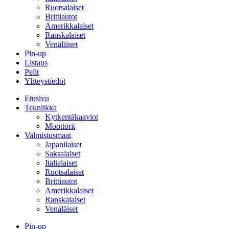
Ruotsalaiset
Brittiautot
Amerikkalaiset
Ranskalaiset
Venäläiset
Pin-up
Listaus
Pelit
Yhteystiedot
Etusivu
Tekniikka
Kytkentäkaaviot
Moottorit
Valmistusmaat
Japanilaiset
Saksalaiset
Italialaiset
Ruotsalaiset
Brittiautot
Amerikkalaiset
Ranskalaiset
Venäläiset
Pin-up