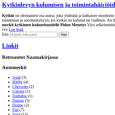
Kytkinlevyn kulumisen ja toimintahäiriöid
Kytkin
on olennainen osa autoa, joka yhdistää ja katkaisee moottorin
toimintaan ja suorituskykyyn, jos kytkin on kulunut tai viallinen. Jos 
merkit kytkimen kuluneisuudelle
Pidon Menetys
Yksi selkeimmis
eve
Lue lisää
Etsi:
Linkit
Retroautot Naamakirjassa
Automerkit
Audi
(3)
BMW
(4)
Chevrolet
(2)
Citroen
(1)
Daihatsu
(1)
Datsun
(5)
Dodge
(2)
Fiat
(7)
Ford
(13)