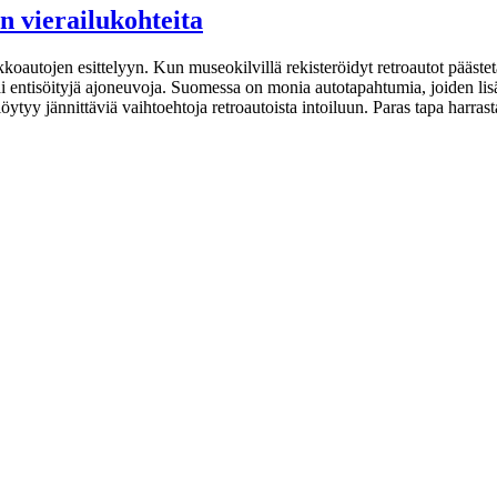
 vierailukohteita
oautojen esittelyyn. Kun museokilvillä rekisteröidyt retroautot päästetä
ai entisöityjä ajoneuvoja. Suomessa on monia autotapahtumia, joiden lis
löytyy jännittäviä vaihtoehtoja retroautoista intoiluun. Paras tapa harra