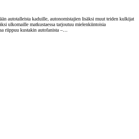
än autotalleista kaduille, autonomistajien lisäksi muut teiden kulkijat
äksi ulkomaille matkustaessa tarjoutuu mielenkiintoisia
staa riippuu kustakin autofanista –…