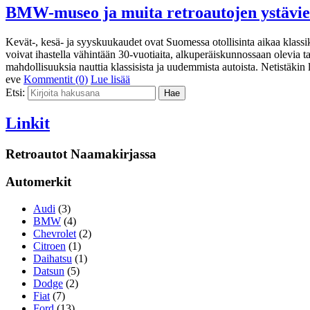
BMW-museo ja muita retroautojen ystävien
Kevät-, kesä- ja syyskuukaudet ovat Suomessa otollisinta aikaa klassikk
voivat ihastella vähintään 30-vuotiaita, alkuperäiskunnossaan olevia t
mahdollisuuksia nauttia klassisista ja uudemmista autoista. Netistäkin 
eve
Kommentit (0)
Lue lisää
Etsi:
Linkit
Retroautot Naamakirjassa
Automerkit
Audi
(3)
BMW
(4)
Chevrolet
(2)
Citroen
(1)
Daihatsu
(1)
Datsun
(5)
Dodge
(2)
Fiat
(7)
Ford
(13)