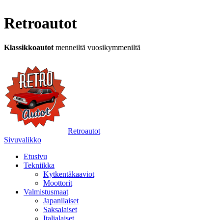
Retroautot
Klassikkoautot
menneiltä vuosikymmeniltä
Retroautot
Sivuvalikko
Etusivu
Tekniikka
Kytkentäkaaviot
Moottorit
Valmistusmaat
Japanilaiset
Saksalaiset
Italialaiset