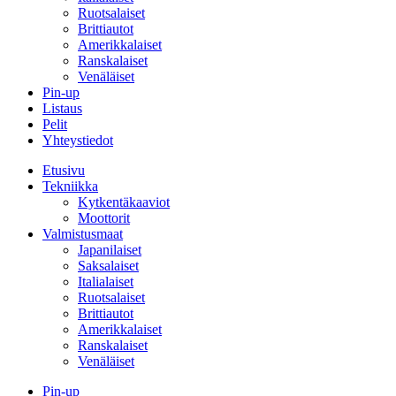
Ruotsalaiset
Brittiautot
Amerikkalaiset
Ranskalaiset
Venäläiset
Pin-up
Listaus
Pelit
Yhteystiedot
Etusivu
Tekniikka
Kytkentäkaaviot
Moottorit
Valmistusmaat
Japanilaiset
Saksalaiset
Italialaiset
Ruotsalaiset
Brittiautot
Amerikkalaiset
Ranskalaiset
Venäläiset
Pin-up