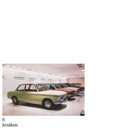
6
kesäkuu