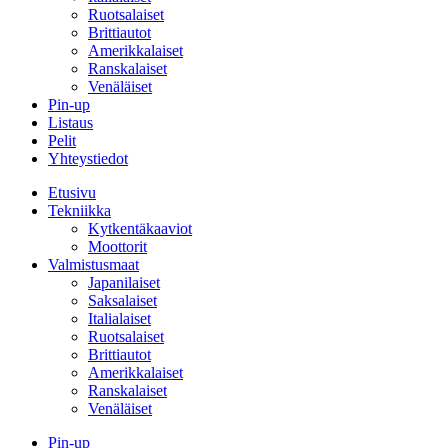
Ruotsalaiset
Brittiautot
Amerikkalaiset
Ranskalaiset
Venäläiset
Pin-up
Listaus
Pelit
Yhteystiedot
Etusivu
Tekniikka
Kytkentäkaaviot
Moottorit
Valmistusmaat
Japanilaiset
Saksalaiset
Italialaiset
Ruotsalaiset
Brittiautot
Amerikkalaiset
Ranskalaiset
Venäläiset
Pin-up