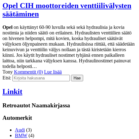
Opel CIH moottoreiden venttiilivälysten
säätäminen
Opel
on käyttänyt 60-90 luvulla sekä sekä hydraulisia ja kovia
nostimia ja niiden säätö on erilainen. Hydraulisten venttiilien säätö
on hivenen helpompi, mitä kovien, koska hydrauliset säätävät
väljyksen öljynpaineen mukaan. Hydraulisissa riittää, että säädetään
keinuvivun ja venttiilin väljys nollaan ja tästä kiristetään kierros
kiinni. Jos käytit hydrauliset nostimet tyhjänä ennen paikalleen
laittoa, niin tarkkana väljyksen kanssa. Hydraulinostimet painuvat
todella helposti…
Tony
Kommentit (0)
Lue lisää
Etsi:
Linkit
Retroautot Naamakirjassa
Automerkit
Audi
(3)
BMW
(4)