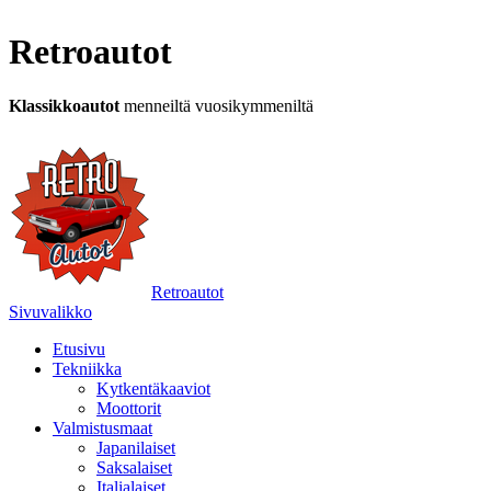
Retroautot
Klassikkoautot
menneiltä vuosikymmeniltä
Retroautot
Sivuvalikko
Etusivu
Tekniikka
Kytkentäkaaviot
Moottorit
Valmistusmaat
Japanilaiset
Saksalaiset
Italialaiset