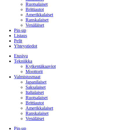
Ruotsalaiset
Brittiautot
Amerikkalaiset
Ranskalaiset
Venäläiset
Pin-up
Listaus
Pelit
Yhteystiedot
Etusivu
Tekniikka
Kytkentäkaaviot
Moottorit
Valmistusmaat
Japanilaiset
Saksalaiset
Italialaiset
Ruotsalaiset
Brittiautot
Amerikkalaiset
Ranskalaiset
Venäläiset
Pin-up