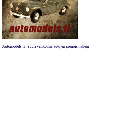
Automodels.fi - suuri valikoima autojen pienoismalleja