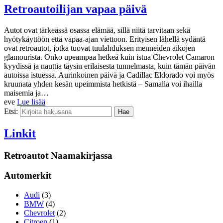
Retroautoilijan vapaa päivä
Autot ovat tärkeässä osassa elämää, sillä niitä tarvitaan sekä
hyötykäyttöön että vapaa-ajan viettoon. Erityisen lähellä sydäntä
ovat retroautot, jotka tuovat tuulahduksen menneiden aikojen
glamourista. Onko upeampaa hetkeä kuin istua Chevrolet Camaron
kyydissä ja nauttia täysin erilaisesta tunnelmasta, kuin tämän päivän
autoissa istuessa. Aurinkoinen päivä ja Cadillac Eldorado voi myös
kruunata yhden kesän upeimmista hetkistä – Samalla voi ihailla
maisemia ja…
eve
Lue lisää
Etsi:
Linkit
Retroautot Naamakirjassa
Automerkit
Audi
(3)
BMW
(4)
Chevrolet
(2)
Citroen
(1)