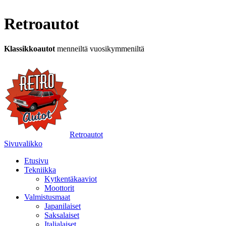
Retroautot
Klassikkoautot
menneiltä vuosikymmeniltä
Retroautot
Sivuvalikko
Etusivu
Tekniikka
Kytkentäkaaviot
Moottorit
Valmistusmaat
Japanilaiset
Saksalaiset
Italialaiset