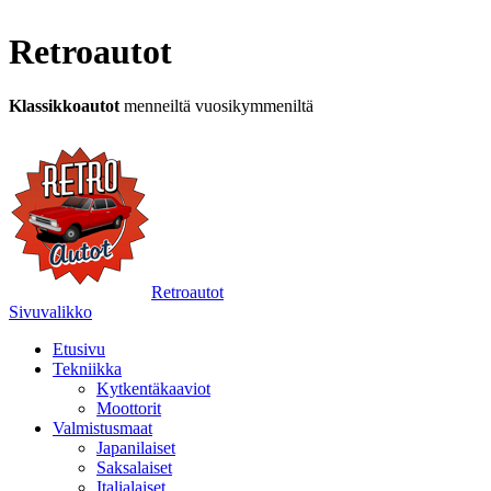
Retroautot
Klassikkoautot
menneiltä vuosikymmeniltä
Retroautot
Sivuvalikko
Etusivu
Tekniikka
Kytkentäkaaviot
Moottorit
Valmistusmaat
Japanilaiset
Saksalaiset
Italialaiset