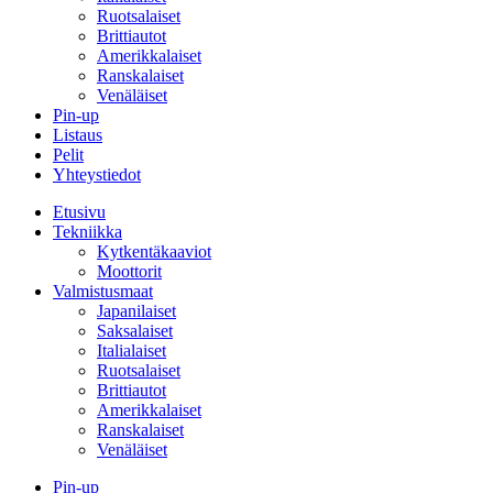
Ruotsalaiset
Brittiautot
Amerikkalaiset
Ranskalaiset
Venäläiset
Pin-up
Listaus
Pelit
Yhteystiedot
Etusivu
Tekniikka
Kytkentäkaaviot
Moottorit
Valmistusmaat
Japanilaiset
Saksalaiset
Italialaiset
Ruotsalaiset
Brittiautot
Amerikkalaiset
Ranskalaiset
Venäläiset
Pin-up