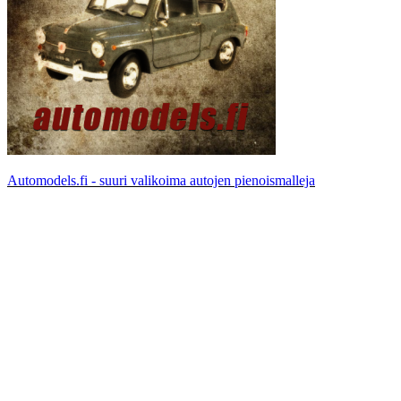
Automodels.fi - suuri valikoima autojen pienoismalleja