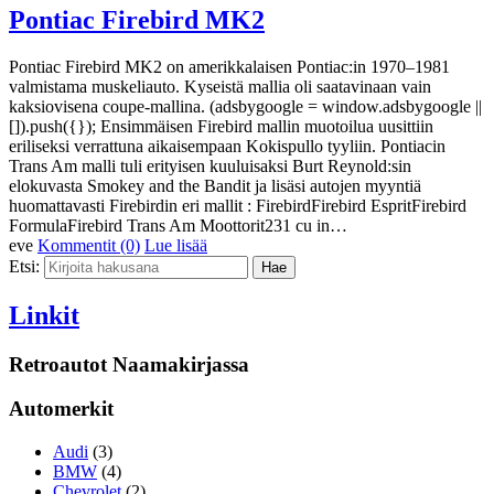
Pontiac Firebird MK2
Pontiac Firebird MK2 on amerikkalaisen Pontiac:in 1970–1981
valmistama muskeliauto. Kyseistä mallia oli saatavinaan vain
kaksiovisena coupe-mallina. (adsbygoogle = window.adsbygoogle ||
[]).push({}); Ensimmäisen Firebird mallin muotoilua uusittiin
eriliseksi verrattuna aikaisempaan Kokispullo tyyliin. Pontiacin
Trans Am malli tuli erityisen kuuluisaksi Burt Reynold:sin
elokuvasta Smokey and the Bandit ja lisäsi autojen myyntiä
huomattavasti Firebirdin eri mallit : FirebirdFirebird EspritFirebird
FormulaFirebird Trans Am Moottorit231 cu in…
eve
Kommentit (0)
Lue lisää
Etsi:
Linkit
Retroautot Naamakirjassa
Automerkit
Audi
(3)
BMW
(4)
Chevrolet
(2)