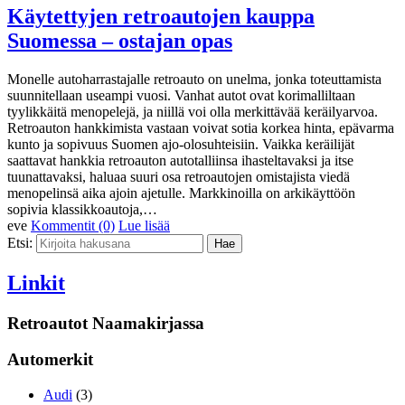
Käytettyjen retroautojen kauppa
Suomessa – ostajan opas
Monelle autoharrastajalle retroauto on unelma, jonka toteuttamista
suunnitellaan useampi vuosi. Vanhat autot ovat korimalliltaan
tyylikkäitä menopelejä, ja niillä voi olla merkittävää keräilyarvoa.
Retroauton hankkimista vastaan voivat sotia korkea hinta, epävarma
kunto ja sopivuus Suomen ajo-olosuhteisiin. Vaikka keräilijät
saattavat hankkia retroauton autotalliinsa ihasteltavaksi ja itse
tuunattavaksi, haluaa suuri osa retroautojen omistajista viedä
menopelinsä aika ajoin ajetulle. Markkinoilla on arkikäyttöön
sopivia klassikkoautoja,…
eve
Kommentit (0)
Lue lisää
Etsi:
Linkit
Retroautot Naamakirjassa
Automerkit
Audi
(3)