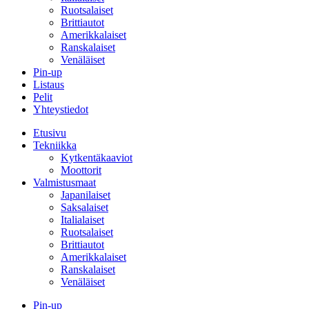
Ruotsalaiset
Brittiautot
Amerikkalaiset
Ranskalaiset
Venäläiset
Pin-up
Listaus
Pelit
Yhteystiedot
Etusivu
Tekniikka
Kytkentäkaaviot
Moottorit
Valmistusmaat
Japanilaiset
Saksalaiset
Italialaiset
Ruotsalaiset
Brittiautot
Amerikkalaiset
Ranskalaiset
Venäläiset
Pin-up