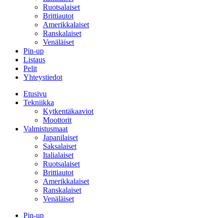
Ruotsalaiset
Brittiautot
Amerikkalaiset
Ranskalaiset
Venäläiset
Pin-up
Listaus
Pelit
Yhteystiedot
Etusivu
Tekniikka
Kytkentäkaaviot
Moottorit
Valmistusmaat
Japanilaiset
Saksalaiset
Italialaiset
Ruotsalaiset
Brittiautot
Amerikkalaiset
Ranskalaiset
Venäläiset
Pin-up