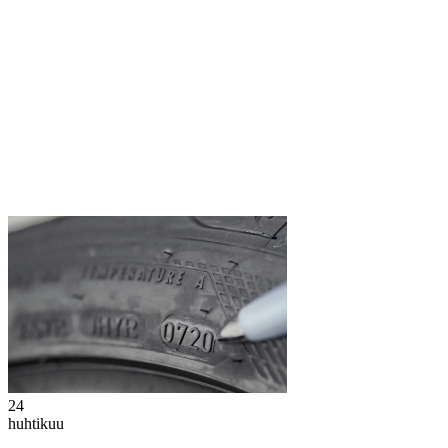
24
huhtikuu