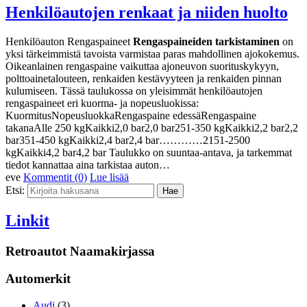
Henkilöautojen renkaat ja niiden huolto
Henkilöauton Rengaspaineet
Rengaspaineiden tarkistaminen
on
yksi tärkeimmistä tavoista varmistaa paras mahdollinen ajokokemus.
Oikeanlainen rengaspaine vaikuttaa ajoneuvon suorituskykyyn,
polttoainetalouteen, renkaiden kestävyyteen ja renkaiden pinnan
kulumiseen. Tässä taulukossa on yleisimmät henkilöautojen
rengaspaineet eri kuorma- ja nopeusluokissa:
KuormitusNopeusluokkaRengaspaine edessäRengaspaine
takanaAlle 250 kgKaikki2,0 bar2,0 bar251-350 kgKaikki2,2 bar2,2
bar351-450 kgKaikki2,4 bar2,4 bar…………2151-2500
kgKaikki4,2 bar4,2 bar Taulukko on suuntaa-antava, ja tarkemmat
tiedot kannattaa aina tarkistaa auton…
eve
Kommentit (0)
Lue lisää
Etsi:
Linkit
Retroautot Naamakirjassa
Automerkit
Audi
(3)