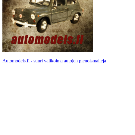
Automodels.fi - suuri valikoima autojen pienoismalleja