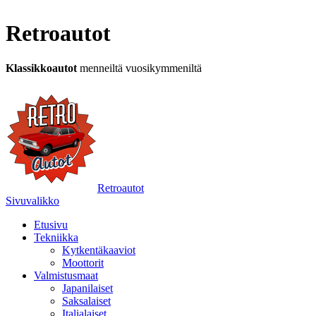
Retroautot
Klassikkoautot
menneiltä vuosikymmeniltä
Retroautot
Sivuvalikko
Etusivu
Tekniikka
Kytkentäkaaviot
Moottorit
Valmistusmaat
Japanilaiset
Saksalaiset
Italialaiset