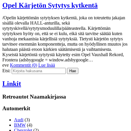
Opel Kärjetön Sytytys kytkentä
/Opelin kärjettömän sytytyksen kytkentä, joka on toteutettu jakajan
sisällä olevalla HALL-anturilla, sekä
sytytyskivellä/sytytysmoduulilla/pääteasteella. Kärjettömän
sytytyksen hyöty on, että se ei kulu, eikä sitä tarvitse säätää kuten
vanhoja mekaanisia kärjellisiä sytytyksiä. Tietysti kärjetön sytytys
tarvitsee enemmän komponentteja, mutta on hyödyllinen muutos jos
halutaan päästä eroon kärkien säätämisestä ja vaihtamisesta.
Kyseistä kärjetöntä sytytystä käytetty esim Opel Vauxhall Rekord,
Frontera (adsbygoogle = window.adsbygoogle…
eve
Kommentit (0)
Lue lisää
Etsi:
Linkit
Retroautot Naamakirjassa
Automerkit
Audi
(3)
BMW
(4)
Chevrolet
(2)