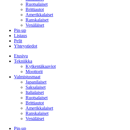
Ruotsalaiset
Brittiautot
Amerikkalaiset
Ranskalaiset
Venäläiset
Pin-up
Listaus
Pelit
Yhteystiedot
Etusivu
Tekniikka
Kytkentäkaaviot
Moottorit
Valmistusmaat
Japanilaiset
Saksalaiset
Italialaiset
Ruotsalaiset
Brittiautot
Amerikkalaiset
Ranskalaiset
Venäläiset
Pin-up