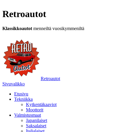
Retroautot
Klassikkoautot
menneiltä vuosikymmeniltä
Retroautot
Sivuvalikko
Etusivu
Tekniikka
Kytkentäkaaviot
Moottorit
Valmistusmaat
Japanilaiset
Saksalaiset
Italialaiset