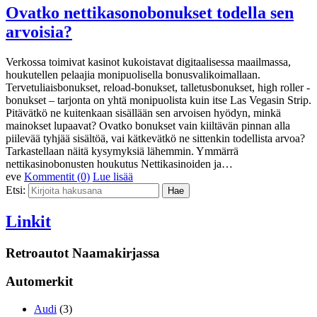
Ovatko nettikasonobonukset todella sen
arvoisia?
Verkossa toimivat kasinot kukoistavat digitaalisessa maailmassa,
houkutellen pelaajia monipuolisella bonusvalikoimallaan.
Tervetuliaisbonukset, reload-bonukset, talletusbonukset, high roller -
bonukset – tarjonta on yhtä monipuolista kuin itse Las Vegasin Strip.
Pitävätkö ne kuitenkaan sisällään sen arvoisen hyödyn, minkä
mainokset lupaavat? Ovatko bonukset vain kiiltävän pinnan alla
piilevää tyhjää sisältöä, vai kätkevätkö ne sittenkin todellista arvoa?
Tarkastellaan näitä kysymyksiä lähemmin. Ymmärrä
nettikasinobonusten houkutus Nettikasinoiden ja…
eve
Kommentit (0)
Lue lisää
Etsi:
Linkit
Retroautot Naamakirjassa
Automerkit
Audi
(3)