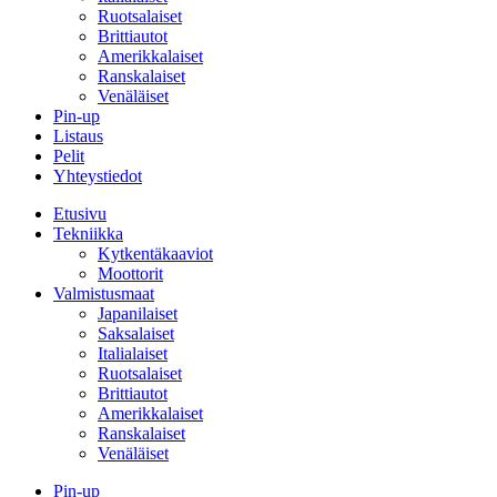
Ruotsalaiset
Brittiautot
Amerikkalaiset
Ranskalaiset
Venäläiset
Pin-up
Listaus
Pelit
Yhteystiedot
Etusivu
Tekniikka
Kytkentäkaaviot
Moottorit
Valmistusmaat
Japanilaiset
Saksalaiset
Italialaiset
Ruotsalaiset
Brittiautot
Amerikkalaiset
Ranskalaiset
Venäläiset
Pin-up