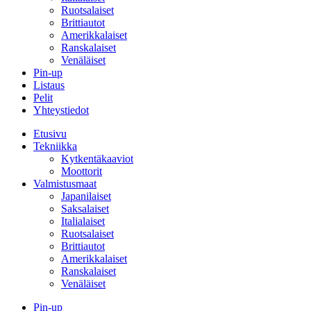
Ruotsalaiset
Brittiautot
Amerikkalaiset
Ranskalaiset
Venäläiset
Pin-up
Listaus
Pelit
Yhteystiedot
Etusivu
Tekniikka
Kytkentäkaaviot
Moottorit
Valmistusmaat
Japanilaiset
Saksalaiset
Italialaiset
Ruotsalaiset
Brittiautot
Amerikkalaiset
Ranskalaiset
Venäläiset
Pin-up