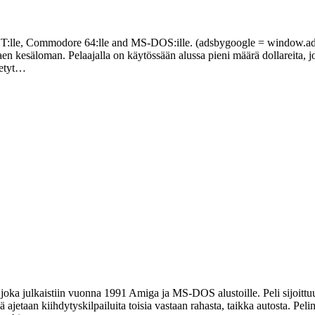
T:lle, Commodore 64:lle and MS-DOS:ille. (adsbygoogle = window.adsby
aen kesäloman. Pelaajalla on käytössään alussa pieni määrä dollareita, j
ytetyt…
ka julkaistiin vuonna 1991 Amiga ja MS-DOS alustoille. Peli sijoittuu 6
kä ajetaan kiihdytyskilpailuita toisia vastaan rahasta, taikka autosta. Pel