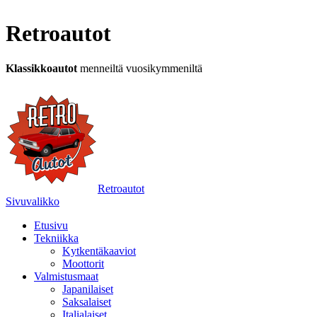
Retroautot
Klassikkoautot
menneiltä vuosikymmeniltä
Retroautot
Sivuvalikko
Etusivu
Tekniikka
Kytkentäkaaviot
Moottorit
Valmistusmaat
Japanilaiset
Saksalaiset
Italialaiset