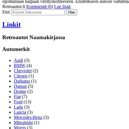
sijoittamaan halpaan virrityskohteeseen. Ensitöikseen autoon vaihd
Retroautot.fi
Kommentit (0)
Lue lisää
Etsi:
Linkit
Retroautot Naamakirjassa
Automerkit
Audi
(3)
BMW
(4)
Chevrolet
(2)
Citroen
(1)
Daihatsu
(1)
Datsun
(5)
Dodge
(2)
Fiat
(7)
Ford
(13)
Lada
(3)
Lancia
(3)
Mercedes-Benz
(3)
Mitsubishi
(1)
Morris
(3)