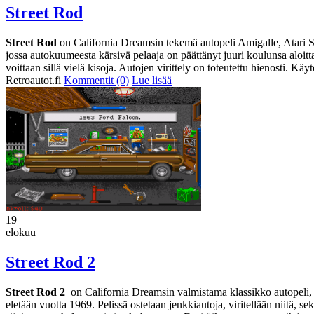
Street Rod
Street Rod
on California Dreamsin tekemä autopeli Amigalle, Atari S
jossa autokuumeesta kärsivä pelaaja on päättänyt juuri koulunsa aloitt
voittaan sillä vielä kisoja. Autojen virittely on toteutettu hienosti. Kä
Retroautot.fi
Kommentit (0)
Lue lisää
19
elokuu
Street Rod 2
Street Rod 2
on California Dreamsin valmistama klassikko autopeli, jo
eletään vuotta 1969. Pelissä ostetaan jenkkiautoja, viritellään niitä, se