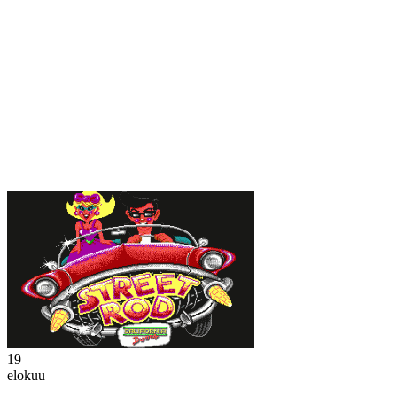
19
elokuu