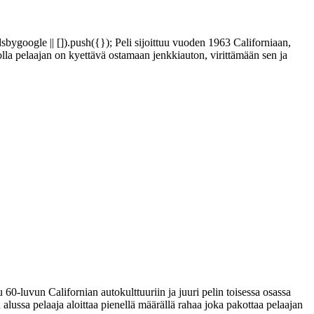
google || []).push({}); Peli sijoittuu vuoden 1963 Californiaan,
olla pelaajan on kyettävä ostamaan jenkkiauton, virittämään sen ja
0-luvun Californian autokulttuuriin ja juuri pelin toisessa osassa
in alussa pelaaja aloittaa pienellä määrällä rahaa joka pakottaa pelaajan