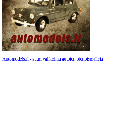
Automodels.fi - suuri valikoima autojen pienoismalleja