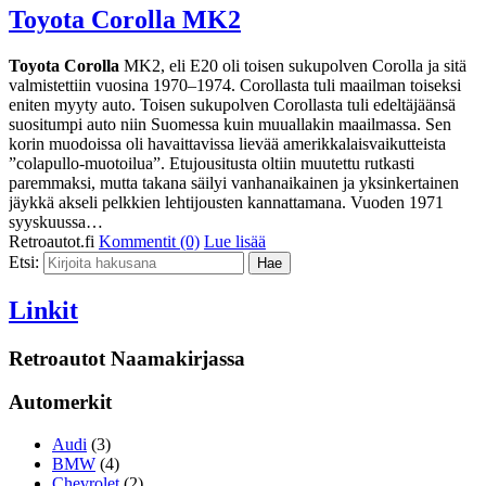
Toyota Corolla MK2
Toyota Corolla
MK2, eli E20 oli toisen sukupolven Corolla ja sitä
valmistettiin vuosina 1970–1974. Corollasta tuli maailman toiseksi
eniten myyty auto. Toisen sukupolven Corollasta tuli edeltäjäänsä
suositumpi auto niin Suomessa kuin muuallakin maailmassa. Sen
korin muodoissa oli havaittavissa lievää amerikkalaisvaikutteista
”colapullo-muotoilua”. Etujousitusta oltiin muutettu rutkasti
paremmaksi, mutta takana säilyi vanhanaikainen ja yksinkertainen
jäykkä akseli pelkkien lehtijousten kannattamana. Vuoden 1971
syyskuussa…
Retroautot.fi
Kommentit (0)
Lue lisää
Etsi:
Linkit
Retroautot Naamakirjassa
Automerkit
Audi
(3)
BMW
(4)
Chevrolet
(2)