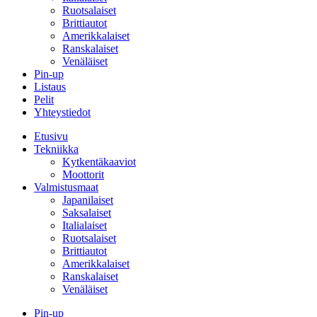
Ruotsalaiset
Brittiautot
Amerikkalaiset
Ranskalaiset
Venäläiset
Pin-up
Listaus
Pelit
Yhteystiedot
Etusivu
Tekniikka
Kytkentäkaaviot
Moottorit
Valmistusmaat
Japanilaiset
Saksalaiset
Italialaiset
Ruotsalaiset
Brittiautot
Amerikkalaiset
Ranskalaiset
Venäläiset
Pin-up