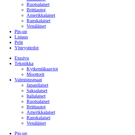
Ruotsalaiset
Brittiautot
Amerikkalaiset
Ranskalaiset
Venäläiset
Pin-up
Listaus
Pelit
Yhteystiedot
Etusivu
Tekniikka
Kytkentäkaaviot
Moottorit
Valmistusmaat
Japanilaiset
Saksalaiset
Italialaiset
Ruotsalaiset
Brittiautot
Amerikkalaiset
Ranskalaiset
Venäläiset
Pin-up