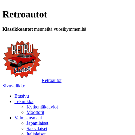
Retroautot
Klassikkoautot
menneiltä vuosikymmeniltä
Retroautot
Sivuvalikko
Etusivu
Tekniikka
Kytkentäkaaviot
Moottorit
Valmistusmaat
Japanilaiset
Saksalaiset
Italialaiset