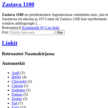
Zastava 1100
Zastava 1100
on pienikokoinen Jugoslaviassa valmistettu auto, jota te
Suomessa eri aikoina ja 1973 nimi oli Zastava 1100 kun myöhemmin 
window.adsbygoogle ||…
Retroautot.fi
Kommentit (0)
Lue lisää
Etsi:
Linkit
Retroautot Naamakirjassa
Automerkit
Audi
(3)
BMW
(4)
Chevrolet
(2)
Citroen
(1)
Daihatsu
(1)
Datsun
(5)
Dodge
(2)
Fiat
(7)
Ford
(13)