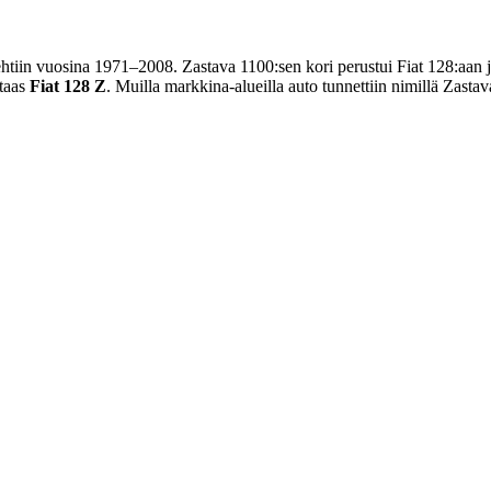
htiin vuosina 1971–2008. Zastava 1100:sen kori perustui Fiat 128:aan ja s
taas
Fiat 128 Z
. Muilla markkina-alueilla auto tunnettiin nimillä Zast