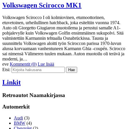
Volkswagen Scirocco MK1
Volkswagen Scirocco I oli kolmiovinen, etumoottorinen,
etuvetoinen, urheilullinen hatchback, joka esiteltiin vuonna 1974.
Auto oli Giorgetto Giugiaron muotoilema ja perustui samalle A1-
pohjalevylle kuin Volkswagen Golfin ensimmäinen sukupolvi. Sitä
valmistettiin Karmannin tehtaalla Osnabrückissa. Tausta ja
suunnittelu Volkswagen aloitti työn Sciroccon parissa 1970-luvun
alussa korvaamaan vanhentuneen Karmann Ghia -coupén. Scirocco
sai nimensä Välimeren tuulen mukaan. Auton muotoilu oli terävä ja
moderni, ja…
eve
Kommentit (0)
Lue lisää
Etsi:
Linkit
Retroautot Naamakirjassa
Automerkit
Audi
(3)
BMW
(4)
Chevrolet
(2)