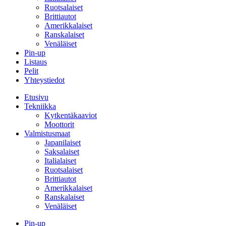
Ruotsalaiset
Brittiautot
Amerikkalaiset
Ranskalaiset
Venäläiset
Pin-up
Listaus
Pelit
Yhteystiedot
Etusivu
Tekniikka
Kytkentäkaaviot
Moottorit
Valmistusmaat
Japanilaiset
Saksalaiset
Italialaiset
Ruotsalaiset
Brittiautot
Amerikkalaiset
Ranskalaiset
Venäläiset
Pin-up