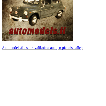
Automodels.fi - suuri valikoima autojen pienoismalleja