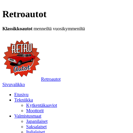
Retroautot
Klassikkoautot
menneiltä vuosikymmeniltä
Retroautot
Sivuvalikko
Etusivu
Tekniikka
Kytkentäkaaviot
Moottorit
Valmistusmaat
Japanilaiset
Saksalaiset
Italialaiset