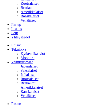
Ruotsalaiset
Brittiautot
Amerikkalaiset
Ranskalaiset
Venäläiset
Pin-up
Listaus
Pelit
Yhteystiedot
Etusivu
Tekniikka
Kytkentäkaaviot
Moottorit
Valmistusmaat
Japanilaiset
Saksalaiset
Italialaiset
Ruotsalaiset
Brittiautot
Amerikkalaiset
Ranskalaiset
Venäläiset
Pin-up