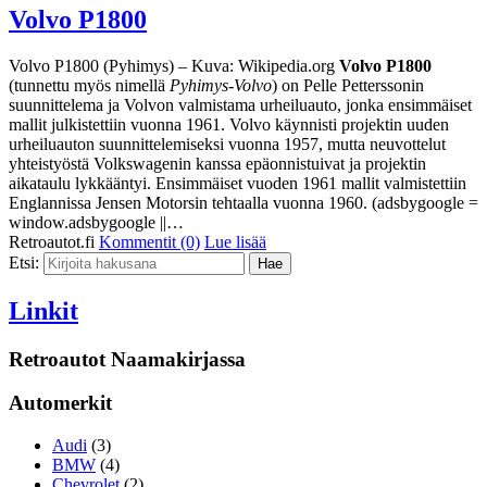
Volvo P1800
Volvo P1800 (Pyhimys) – Kuva: Wikipedia.org
Volvo P1800
(tunnettu myös nimellä
Pyhimys-Volvo
) on Pelle Petterssonin
suunnittelema ja Volvon valmistama urheiluauto, jonka ensimmäiset
mallit julkistettiin vuonna 1961. Volvo käynnisti projektin uuden
urheiluauton suunnittelemiseksi vuonna 1957, mutta neuvottelut
yhteistyöstä Volkswagenin kanssa epäonnistuivat ja projektin
aikataulu lykkääntyi. Ensimmäiset vuoden 1961 mallit valmistettiin
Englannissa Jensen Motorsin tehtaalla vuonna 1960. (adsbygoogle =
window.adsbygoogle ||…
Retroautot.fi
Kommentit (0)
Lue lisää
Etsi:
Linkit
Retroautot Naamakirjassa
Automerkit
Audi
(3)
BMW
(4)
Chevrolet
(2)