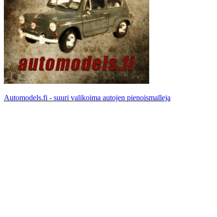
Automodels.fi - suuri valikoima autojen pienoismalleja