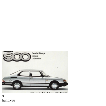
8
huhtikuu