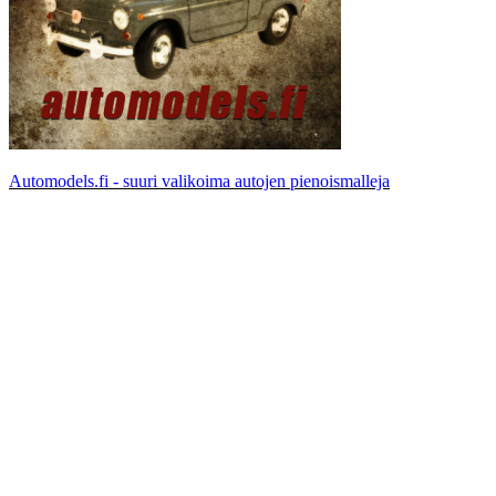
Automodels.fi - suuri valikoima autojen pienoismalleja