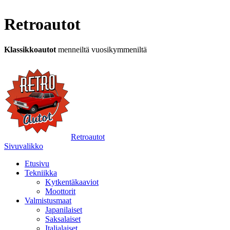
Retroautot
Klassikkoautot
menneiltä vuosikymmeniltä
Retroautot
Sivuvalikko
Etusivu
Tekniikka
Kytkentäkaaviot
Moottorit
Valmistusmaat
Japanilaiset
Saksalaiset
Italialaiset