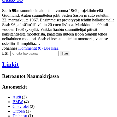
Saab 99
:n suunnittelu aloitettiin vuonna 1965 projektinimellä
Gudmund. Auton suunnittelua johti Sixten Sason ja auto esiteltiin
22. marraskuuta 1967. Ensimmäiset prototyypit tehtiin halkaisemalla
Saab 96 ja lisäämällä väliin 20 cm:n lisäosa. Markkinoille 99 tuli
vuoden 1968 syksyllä. Vaikka Saabin suunnittelijat pitivät
kaksitahtisesta moottorista, päätettiin uuteen isoon Saabiin tehdä
nelitahtinen moottori. Saab ei itse suunnitellut moottoria, vaan se
ostettiin Triumphilta.…
Johannes
Kommentit (0)
Lue lisää
Etsi:
Linkit
Retroautot Naamakirjassa
Automerkit
Audi
(3)
BMW
(4)
Chevrolet
(2)
Citroen
(1)
Daihatsu
(1)