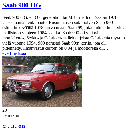
Saab 900 OG
Saab 900 OG, eli Old generation tai MK1 malli oli Saabin 1978
lanseeraama henkilöauto. Ensimmäisen sukupolven Saab 900
esiteltiin keväällä 1978 korvaamaan Saab 99, joka kuitenkin jäi vielä
mallistoon vuoteen 1984 saakka. Saab 900 oli saatavina
monikäyttö-, Sedan- ja Cabriolet-malleina, joista Cabrioletia myytiin
vielä vuonna 1994. 900 perustui Saab 99:n koriin, jota oli
pidennetty. Ilmanvastuskerroin oli 0,34 ja moottoreita oli…
eve
Lue lisää
20
helmikuu
Saab 99