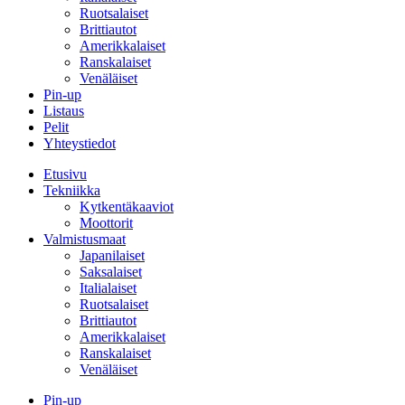
Ruotsalaiset
Brittiautot
Amerikkalaiset
Ranskalaiset
Venäläiset
Pin-up
Listaus
Pelit
Yhteystiedot
Etusivu
Tekniikka
Kytkentäkaaviot
Moottorit
Valmistusmaat
Japanilaiset
Saksalaiset
Italialaiset
Ruotsalaiset
Brittiautot
Amerikkalaiset
Ranskalaiset
Venäläiset
Pin-up