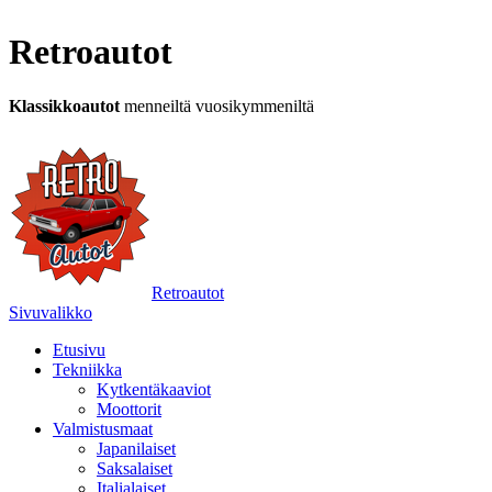
Retroautot
Klassikkoautot
menneiltä vuosikymmeniltä
Retroautot
Sivuvalikko
Etusivu
Tekniikka
Kytkentäkaaviot
Moottorit
Valmistusmaat
Japanilaiset
Saksalaiset
Italialaiset