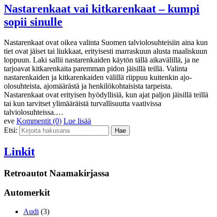
Nastarenkaat vai kitkarenkaat – kumpi
sopii sinulle
Nastarenkaat ovat oikea valinta Suomen talviolosuhteisiin aina kun
tiet ovat jäiset tai liukkaat, erityisesti marraskuun alusta maaliskuun
loppuun. Laki sallii nastarenkaiden käytön tällä aikavälillä, ja ne
tarjoavat kitkarenkaita paremman pidon jäisillä teillä. Valinta
nastarenkaiden ja kitkarenkaiden välillä riippuu kuitenkin ajo-
olosuhteista, ajomäärästä ja henkilökohtaisista tarpeista.
Nastarenkaat ovat erityisen hyödyllisiä, kun ajat paljon jäisillä teillä
tai kun tarvitset ylimääräistä turvallisuutta vaativissa
talviolosuhteissa.…
eve
Kommentit (0)
Lue lisää
Etsi:
Linkit
Retroautot Naamakirjassa
Automerkit
Audi
(3)