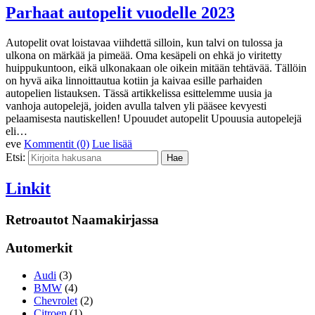
Parhaat autopelit vuodelle 2023
Autopelit ovat loistavaa viihdettä silloin, kun talvi on tulossa ja
ulkona on märkää ja pimeää. Oma kesäpeli on ehkä jo viritetty
huippukuntoon, eikä ulkonakaan ole oikein mitään tehtävää. Tällöin
on hyvä aika linnoittautua kotiin ja kaivaa esille parhaiden
autopelien listauksen. Tässä artikkelissa esittelemme uusia ja
vanhoja autopelejä, joiden avulla talven yli pääsee kevyesti
pelaamisesta nautiskellen! Upouudet autopelit Upouusia autopelejä
eli…
eve
Kommentit (0)
Lue lisää
Etsi:
Linkit
Retroautot Naamakirjassa
Automerkit
Audi
(3)
BMW
(4)
Chevrolet
(2)
Citroen
(1)