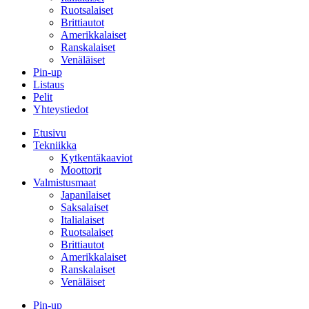
Ruotsalaiset
Brittiautot
Amerikkalaiset
Ranskalaiset
Venäläiset
Pin-up
Listaus
Pelit
Yhteystiedot
Etusivu
Tekniikka
Kytkentäkaaviot
Moottorit
Valmistusmaat
Japanilaiset
Saksalaiset
Italialaiset
Ruotsalaiset
Brittiautot
Amerikkalaiset
Ranskalaiset
Venäläiset
Pin-up