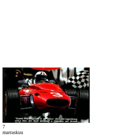
7
marraskuu