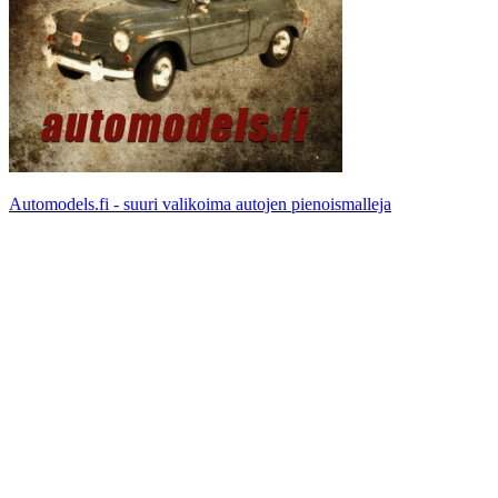
Automodels.fi - suuri valikoima autojen pienoismalleja