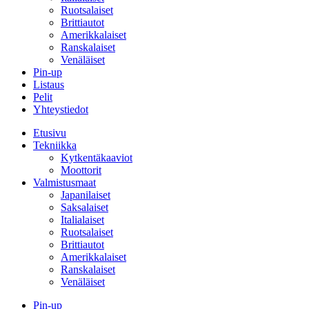
Ruotsalaiset
Brittiautot
Amerikkalaiset
Ranskalaiset
Venäläiset
Pin-up
Listaus
Pelit
Yhteystiedot
Etusivu
Tekniikka
Kytkentäkaaviot
Moottorit
Valmistusmaat
Japanilaiset
Saksalaiset
Italialaiset
Ruotsalaiset
Brittiautot
Amerikkalaiset
Ranskalaiset
Venäläiset
Pin-up