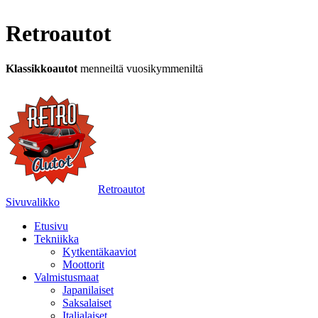
Retroautot
Klassikkoautot
menneiltä vuosikymmeniltä
Retroautot
Sivuvalikko
Etusivu
Tekniikka
Kytkentäkaaviot
Moottorit
Valmistusmaat
Japanilaiset
Saksalaiset
Italialaiset