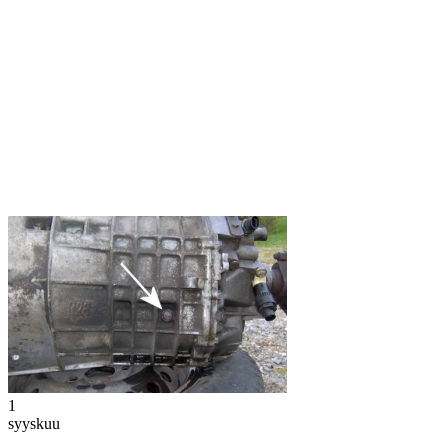
1
syyskuu