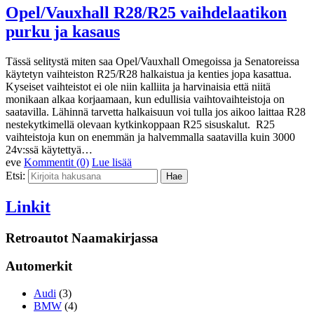
Opel/Vauxhall R28/R25 vaihdelaatikon
purku ja kasaus
Tässä selitystä miten saa Opel/Vauxhall Omegoissa ja Senatoreissa
käytetyn vaihteiston R25/R28 halkaistua ja kenties jopa kasattua.
Kyseiset vaihteistot ei ole niin kalliita ja harvinaisia että niitä
monikaan alkaa korjaamaan, kun edullisia vaihtovaihteistoja on
saatavilla. Lähinnä tarvetta halkaisuun voi tulla jos aikoo laittaa R28
nestekytkimellä olevaan kytkinkoppaan R25 sisuskalut. R25
vaihteistoja kun on enemmän ja halvemmalla saatavilla kuin 3000
24v:ssä käytettyä…
eve
Kommentit (0)
Lue lisää
Etsi:
Linkit
Retroautot Naamakirjassa
Automerkit
Audi
(3)
BMW
(4)