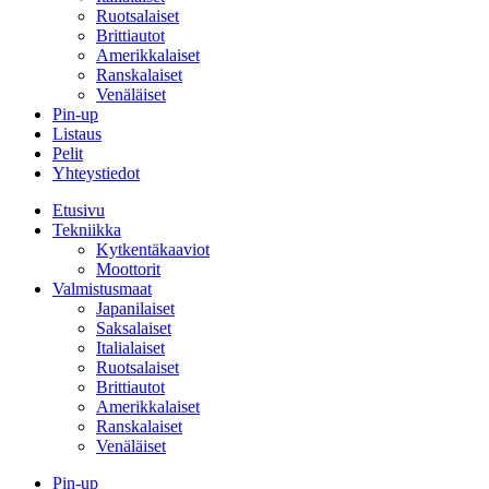
Ruotsalaiset
Brittiautot
Amerikkalaiset
Ranskalaiset
Venäläiset
Pin-up
Listaus
Pelit
Yhteystiedot
Etusivu
Tekniikka
Kytkentäkaaviot
Moottorit
Valmistusmaat
Japanilaiset
Saksalaiset
Italialaiset
Ruotsalaiset
Brittiautot
Amerikkalaiset
Ranskalaiset
Venäläiset
Pin-up