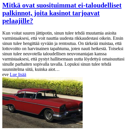
Mitkä ovat suosituimmat ei-taloudelliset
palkinnot, joita kasinot tarjoavat
pelaajille?
Kun voitat suuren jättipotin, sinun tulee tehdä muutamia asioita
varmistaaksesi, että voit nauttia uudesta rikkaudestasi oikein. Ensin
sinun tulee hengittää syvään ja rentoutua. On tärkeää muistaa, että
lottovoitto on harvinainen tapahtuma, joten nauti hetkestä. Toiseksi
sinun tulee neuvotella taloudellisen neuvonantajan kanssa
varmistaaksesi, että pystyt hallitsemaan uutta löydettyä omaisuuttasi
sinulle parhaiten sopivalla tavalla. Lopuksi sinun tulee tehdä
suunnitelma siitä, kuinka aiot…
eve
Lue lisää