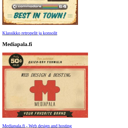
Klassikko retropelit ja konsolit
Mediapala.fi
Mediapala.fi - Web design and hosting