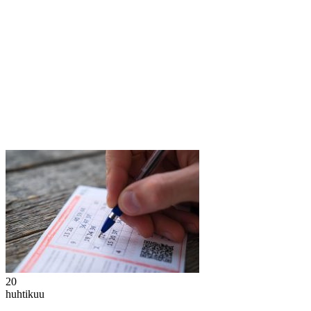
20
huhtikuu