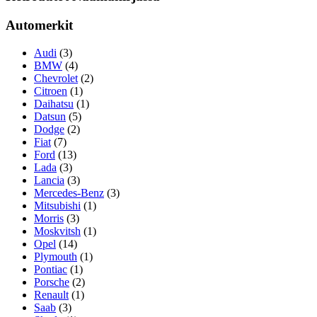
Automerkit
Audi
(3)
BMW
(4)
Chevrolet
(2)
Citroen
(1)
Daihatsu
(1)
Datsun
(5)
Dodge
(2)
Fiat
(7)
Ford
(13)
Lada
(3)
Lancia
(3)
Mercedes-Benz
(3)
Mitsubishi
(1)
Morris
(3)
Moskvitsh
(1)
Opel
(14)
Plymouth
(1)
Pontiac
(1)
Porsche
(2)
Renault
(1)
Saab
(3)