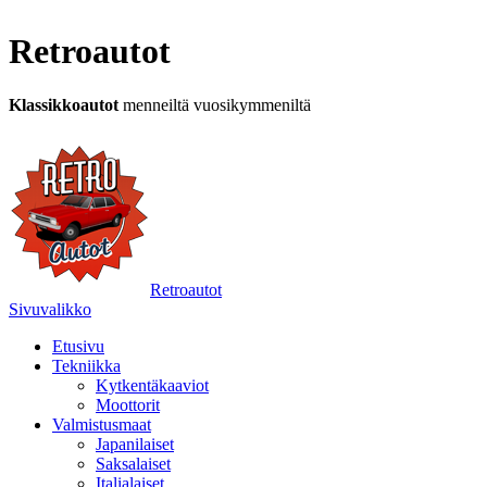
Retroautot
Klassikkoautot
menneiltä vuosikymmeniltä
Retroautot
Sivuvalikko
Etusivu
Tekniikka
Kytkentäkaaviot
Moottorit
Valmistusmaat
Japanilaiset
Saksalaiset
Italialaiset