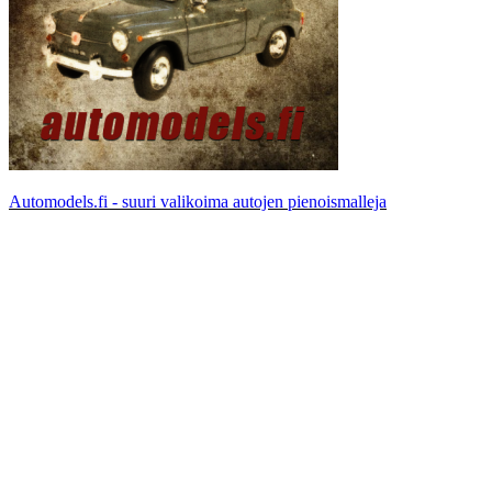
Automodels.fi - suuri valikoima autojen pienoismalleja