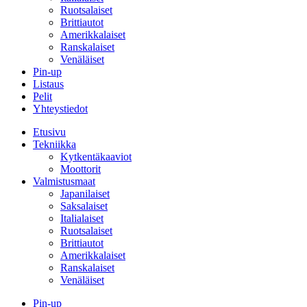
Ruotsalaiset
Brittiautot
Amerikkalaiset
Ranskalaiset
Venäläiset
Pin-up
Listaus
Pelit
Yhteystiedot
Etusivu
Tekniikka
Kytkentäkaaviot
Moottorit
Valmistusmaat
Japanilaiset
Saksalaiset
Italialaiset
Ruotsalaiset
Brittiautot
Amerikkalaiset
Ranskalaiset
Venäläiset
Pin-up