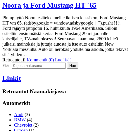
Noora ja Ford Mustang HT ´65
Pin up tyttö Noora esittelee meille ikuisen klassikon, Ford Mustang
HT vm 65. (adsbygoogle = window.adsbygoogle || []).push({});
Ford räjäytti jättipotin 16. huhtikuuta 1964 Amerikassa. Silloin
esiteltiin ensimmäistä kertaa Ford Mustang 29 miljoonalle
katselijalle, TV-mainoksessa! Seuraavana aamuna, 2600 lehteä
julkaisi mainoksia ja juttuja autosta ja itse auto esiteltiin New
Yorkissa messuilla. Auto oli nerokas yhdistelmä asioita, jotka tekivät
siitä yhden…
Retroautot.fi
Kommentit (0)
Lue lisää
Etsi:
Linkit
Retroautot Naamakirjassa
Automerkit
Audi
(3)
BMW
(4)
Chevrolet
(2)
Citroen
(1)