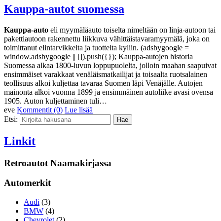
Kauppa-autot suomessa
Kauppa-auto
eli myymäläauto toiselta nimeltään on linja-autoon tai
pakettiautoon rakennettu liikkuva vähittäistavaramyymälä, joka on
toimittanut elintarvikkeita ja tuotteita kyliin. (adsbygoogle =
window.adsbygoogle || []).push({}); Kauppa-autojen historia
Suomessa alkaa 1800-luvun loppupuolelta, jolloin maahan saapuivat
ensimmäiset varakkaat venäläismatkailijat ja toisaalta ruotsalainen
teollisuus alkoi kuljettaa tavaraa Suomen läpi Venäjälle. Autojen
mainonta alkoi vuonna 1899 ja ensimmäinen autoliike avasi ovensa
1905. Auton kuljettaminen tuli…
eve
Kommentit (0)
Lue lisää
Etsi:
Linkit
Retroautot Naamakirjassa
Automerkit
Audi
(3)
BMW
(4)
Chevrolet
(2)