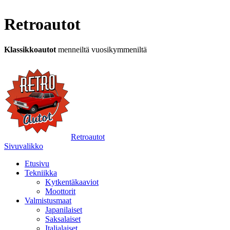
Retroautot
Klassikkoautot
menneiltä vuosikymmeniltä
Retroautot
Sivuvalikko
Etusivu
Tekniikka
Kytkentäkaaviot
Moottorit
Valmistusmaat
Japanilaiset
Saksalaiset
Italialaiset