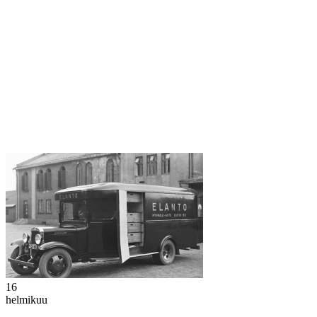
16
helmikuu