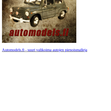
Automodels.fi - suuri valikoima autojen pienoismalleja