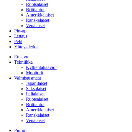
Ruotsalaiset
Brittiautot
Amerikkalaiset
Ranskalaiset
Venäläiset
Pin-up
Listaus
Pelit
Yhteystiedot
Etusivu
Tekniikka
Kytkentäkaaviot
Moottorit
Valmistusmaat
Japanilaiset
Saksalaiset
Italialaiset
Ruotsalaiset
Brittiautot
Amerikkalaiset
Ranskalaiset
Venäläiset
Pin-up