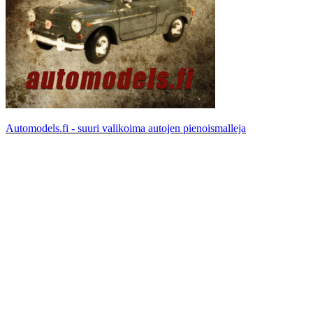
Automodels.fi - suuri valikoima autojen pienoismalleja