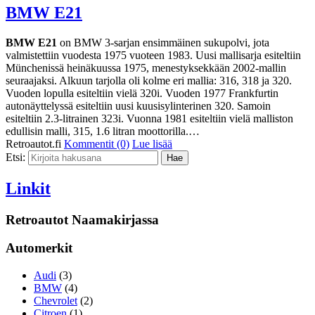
BMW E21
BMW E21
on BMW 3-sarjan ensimmäinen sukupolvi, jota
valmistettiin vuodesta 1975 vuoteen 1983. Uusi mallisarja esiteltiin
Münchenissä heinäkuussa 1975, menestyksekkään 2002-mallin
seuraajaksi. Alkuun tarjolla oli kolme eri mallia: 316, 318 ja 320.
Vuoden lopulla esiteltiin vielä 320i. Vuoden 1977 Frankfurtin
autonäyttelyssä esiteltiin uusi kuusisylinterinen 320. Samoin
esiteltiin 2.3-litrainen 323i. Vuonna 1981 esiteltiin vielä malliston
edullisin malli, 315, 1.6 litran moottorilla.…
Retroautot.fi
Kommentit (0)
Lue lisää
Etsi:
Linkit
Retroautot Naamakirjassa
Automerkit
Audi
(3)
BMW
(4)
Chevrolet
(2)
Citroen
(1)