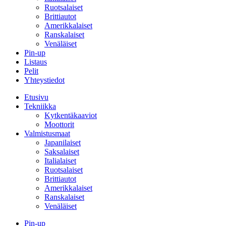
Ruotsalaiset
Brittiautot
Amerikkalaiset
Ranskalaiset
Venäläiset
Pin-up
Listaus
Pelit
Yhteystiedot
Etusivu
Tekniikka
Kytkentäkaaviot
Moottorit
Valmistusmaat
Japanilaiset
Saksalaiset
Italialaiset
Ruotsalaiset
Brittiautot
Amerikkalaiset
Ranskalaiset
Venäläiset
Pin-up