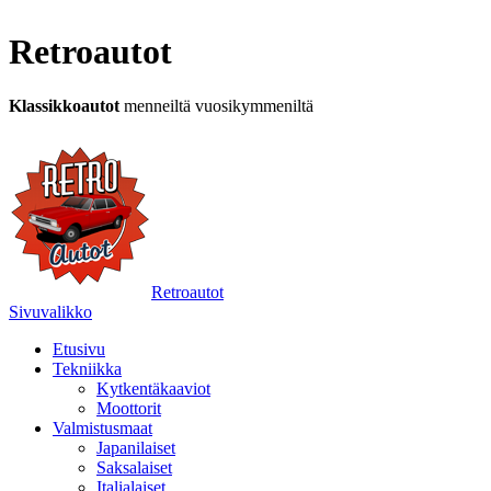
Retroautot
Klassikkoautot
menneiltä vuosikymmeniltä
Retroautot
Sivuvalikko
Etusivu
Tekniikka
Kytkentäkaaviot
Moottorit
Valmistusmaat
Japanilaiset
Saksalaiset
Italialaiset