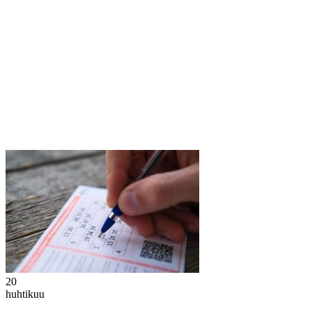
20
huhtikuu