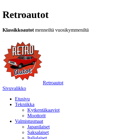
Retroautot
Klassikkoautot
menneiltä vuosikymmeniltä
Retroautot
Sivuvalikko
Etusivu
Tekniikka
Kytkentäkaaviot
Moottorit
Valmistusmaat
Japanilaiset
Saksalaiset
Italialaiset