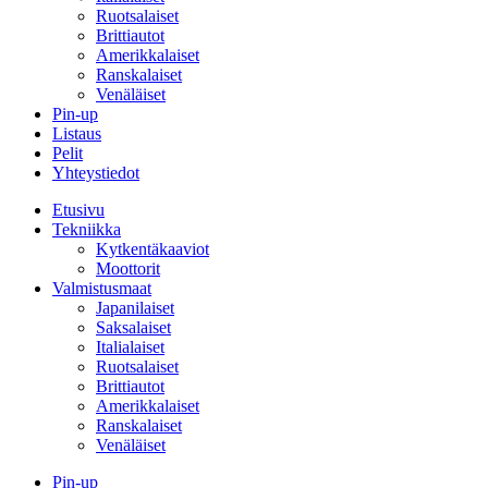
Ruotsalaiset
Brittiautot
Amerikkalaiset
Ranskalaiset
Venäläiset
Pin-up
Listaus
Pelit
Yhteystiedot
Etusivu
Tekniikka
Kytkentäkaaviot
Moottorit
Valmistusmaat
Japanilaiset
Saksalaiset
Italialaiset
Ruotsalaiset
Brittiautot
Amerikkalaiset
Ranskalaiset
Venäläiset
Pin-up