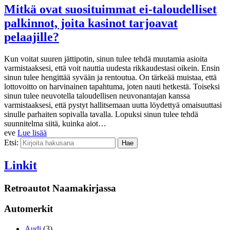
Mitkä ovat suosituimmat ei-taloudelliset
palkinnot, joita kasinot tarjoavat
pelaajille?
Kun voitat suuren jättipotin, sinun tulee tehdä muutamia asioita
varmistaaksesi, että voit nauttia uudesta rikkaudestasi oikein. Ensin
sinun tulee hengittää syvään ja rentoutua. On tärkeää muistaa, että
lottovoitto on harvinainen tapahtuma, joten nauti hetkestä. Toiseksi
sinun tulee neuvotella taloudellisen neuvonantajan kanssa
varmistaaksesi, että pystyt hallitsemaan uutta löydettyä omaisuuttasi
sinulle parhaiten sopivalla tavalla. Lopuksi sinun tulee tehdä
suunnitelma siitä, kuinka aiot…
eve
Lue lisää
Etsi:
Linkit
Retroautot Naamakirjassa
Automerkit
Audi
(3)