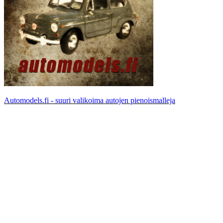
Automodels.fi - suuri valikoima autojen pienoismalleja