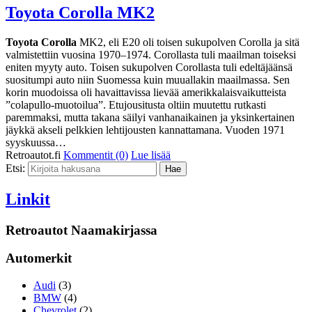
Toyota Corolla MK2
Toyota Corolla
MK2, eli E20 oli toisen sukupolven Corolla ja sitä
valmistettiin vuosina 1970–1974. Corollasta tuli maailman toiseksi
eniten myyty auto. Toisen sukupolven Corollasta tuli edeltäjäänsä
suositumpi auto niin Suomessa kuin muuallakin maailmassa. Sen
korin muodoissa oli havaittavissa lievää amerikkalaisvaikutteista
”colapullo-muotoilua”. Etujousitusta oltiin muutettu rutkasti
paremmaksi, mutta takana säilyi vanhanaikainen ja yksinkertainen
jäykkä akseli pelkkien lehtijousten kannattamana. Vuoden 1971
syyskuussa…
Retroautot.fi
Kommentit (0)
Lue lisää
Etsi:
Linkit
Retroautot Naamakirjassa
Automerkit
Audi
(3)
BMW
(4)
Chevrolet
(2)