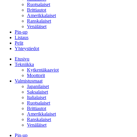
Ruotsalaiset
Brittiautot
Amerikkalaiset
Ranskalaiset
Venäläiset
Pin-up
Listaus
Pelit
Yhteystiedot
Etusivu
Tekniikka
Kytkentäkaaviot
Moottorit
Valmistusmaat
Japanilaiset
Saksalaiset
Italialaiset
Ruotsalaiset
Brittiautot
Amerikkalaiset
Ranskalaiset
Venäläiset
Pin-up